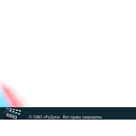
© ОАО «РуДата». Все права защищены.
Копирование любых материалов сайта, кроме GNU FDL,
допускается только с разрешения администрации.