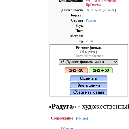
Кинокомпания
VALIDOL Production
ЯрСинема
Длительность
0ч. 28 мин. (28 мин.)
Бюджет
Страна
Россия
Звук
Цвет
Метраж
Год
2014
Рейтинг фильма
( 0 оценок )
Никто не голосовал
«Радуга»
- художественны
Содержание
убрать
[
]
1
Сюжет