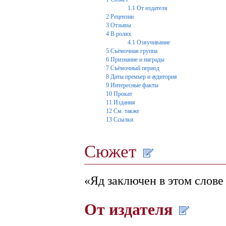
1.1
От издателя
2
Рецензии
3
Отзывы
4
В ролях
4.1
Озвучивание
5
Съёмочная группа
6
Признание и награды
7
Съёмочный период
8
Даты премьер и аудитория
9
Интересные факты
10
Прокат
11
Издания
12
См. также
13
Ссылки
Сюжет
«Яд заключен в этом слове
От издателя