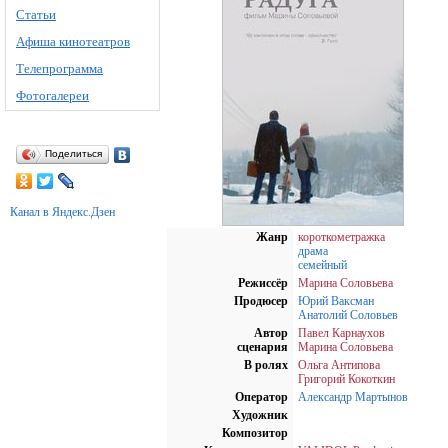
Статьи
Афиша кинотеатров
Телепрограмма
Фотогалереи
Поделиться
Канал в Яндекс.Дзен
Жанр
короткометражка
драма
семейный
Режиссёр
Марина Соловьева
Продюсер
Юрий Ваксман
Анатолий Соловьев
Автор
Павел Карнаухов
сценария
Марина Соловьева
В ролях
Ольга Антипова
Григорий Кокоткин
Оператор
Александр Мартынов
Художник
Композитор