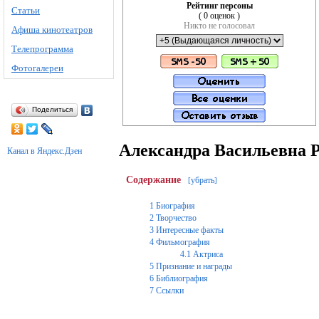
Рейтинг персоны
Статьи
( 0 оценок )
Никто не голосовал
Афиша кинотеатров
Телепрограмма
Фотогалереи
Поделиться
Александра Васильевна 
Канал в Яндекс.Дзен
Содержание
убрать
[
]
1
Биография
2
Творчество
3
Интересные факты
4
Фильмография
4.1
Актриса
5
Признание и награды
6
Библиография
7
Ссылки