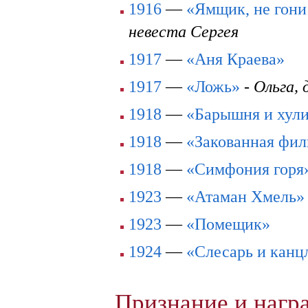
1916
—
«Ямщик, не гони
невеста Сергея
1917
—
«Аня Краева»
1917
—
«Ложь»
-
Ольга,
1918
—
«Барышня и хул
1918
—
«Закованная фи
1918
—
«Симфония горя
1923
—
«Атаман Хмель»
1923
—
«Помещик»
1924
—
«Слесарь и канц
Признание и наг