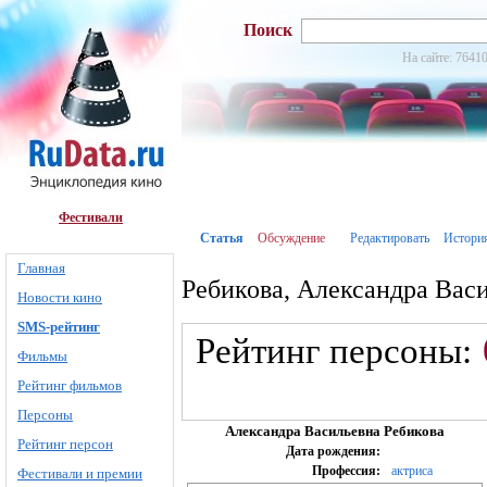
Поиск
На сайте: 76410
Фестивали
Статья
Обсуждение
Редактировать
Истори
Главная
Ребикова, Александра Вас
Новости кино
SMS-рейтинг
Рейтинг персоны:
Фильмы
Рейтинг фильмов
Персоны
Александра Васильевна Ребикова
Рейтинг персон
Дата рождения:
Профессия:
актриса
Фестивали и премии