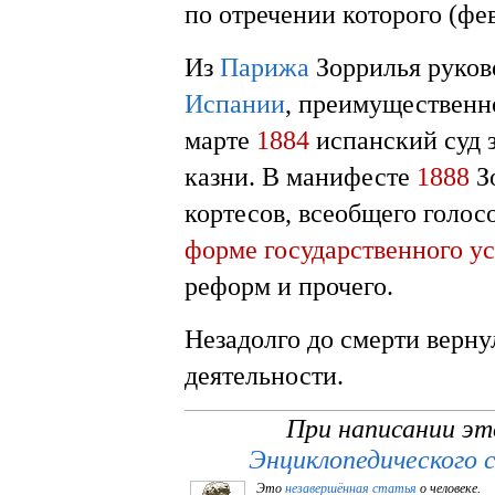
по отречении которого (фе
Из
Парижа
Зоррилья руков
Испании
, преимущественно
марте
1884
испанский суд 
казни. В манифесте
1888
Зо
кортесов, всеобщего голос
форме государственного у
реформ и прочего.
Незадолго до смерти верну
деятельности.
При написании эт
Энциклопедического 
Это
незавершённая статья
о человеке.