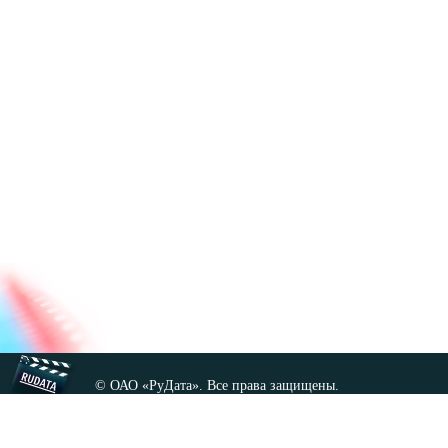
© ОАО «РуДата». Все права защищены.
Копирование любых материалов сайта, кроме GNU FDL,
допускается только с разрешения администрации.