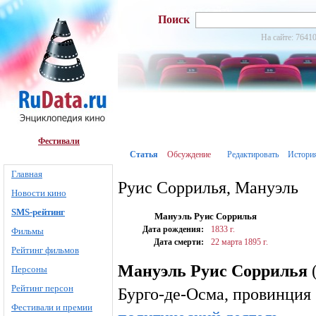
Поиск
На сайте: 76410
Фестивали
Статья
Обсуждение
Редактировать
Истори
Главная
Руис Соррилья, Мануэль
Новости кино
SMS-рейтинг
Мануэль Руис Соррилья
Дата рождения:
1833 г.
Фильмы
Дата смерти:
22 марта
1895 г.
Рейтинг фильмов
Мануэль Руис Соррилья
Персоны
Рейтинг персон
Бурго-де-Осма, провинци
Фестивали и премии