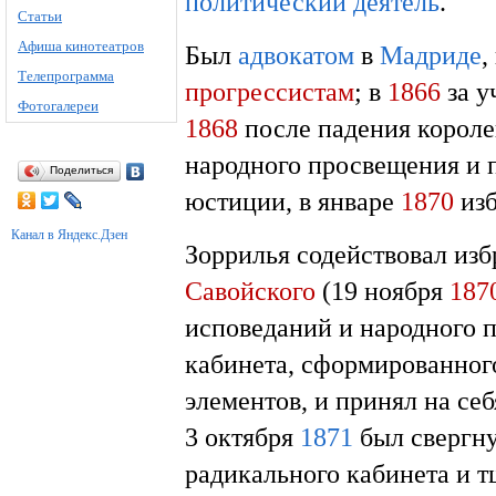
политический деятель
.
Статьи
Афиша кинотеатров
Был
адвокатом
в
Мадриде
,
Телепрограмма
прогрессистам
; в
1866
за у
Фотогалереи
1868
после падения корол
народного просвещения и 
Поделиться
юстиции, в январе
1870
изб
Канал в Яндекс.Дзен
Зоррилья содействовал из
Савойского
(19 ноября
187
исповеданий и народного 
кабинета, сформированног
элементов, и принял на се
3 октября
1871
был свергну
радикального кабинета и т