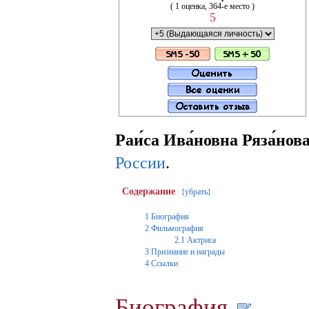
( 1 оценка, 364-е место )
5
Раи́са Ива́новна Ряза́нов
России
.
Содержание
убрать
[
]
1
Биография
2
Фильмография
2.1
Актриса
3
Признание и награды
4
Ссылки
Биография