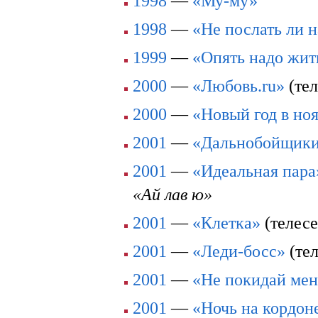
1998
—
«Му-му»
1998
—
«Не послать ли 
1999
—
«Опять надо жит
2000
—
«Любовь.ru»
(тел
2000
—
«Новый год в но
2001
—
«Дальнобойщик
2001
—
«Идеальная пара
«Ай лав ю»
2001
—
«Клетка»
(телесе
2001
—
«Леди-босс»
(тел
2001
—
«Не покидай ме
2001
—
«Ночь на кордон