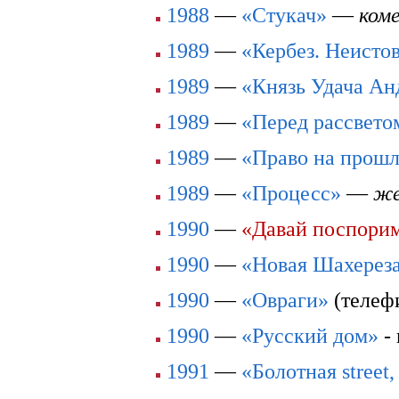
1988
—
«Стукач»
—
ком
1989
—
«Кербез. Неисто
1989
—
«Князь Удача Ан
1989
—
«Перед рассвето
1989
—
«Право на прош
1989
—
«Процесс»
—
же
1990
—
«Давай поспори
1990
—
«Новая Шахерез
1990
—
«Овраги»
(телеф
1990
—
«Русский дом»
- 
1991
—
«Болотная street