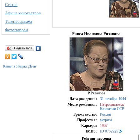
Статьи
Афиша кинотеатров
Телепрограмма
Фотогалереи
Раиса Ивановна Рязанова
Поделиться
Канал в Яндекс.Дзен
Р.Рязанова
Дата рождения:
31 октября
1944
Место рождения:
Петропавловск
Казахская ССР
Гражданство:
Россия
Профессия:
актриса
Карьера:
1967
—
IMDb:
ID 0752925
Рейтинг персоны