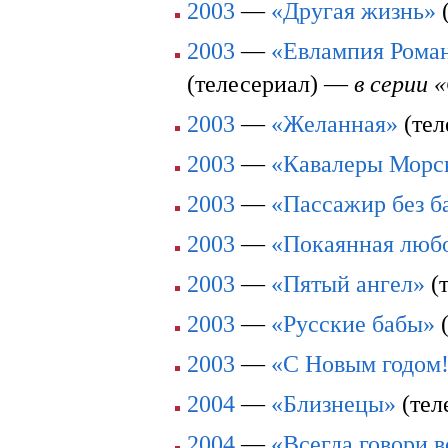
2003
—
«Другая жизнь»
2003
—
«Евлампия Роман
(телесериал) —
в серии 
2003
—
«Желанная»
(тел
2003
—
«Кавалеры Морск
2003
—
«Пассажир без б
2003
—
«Покаянная люб
2003
—
«Пятый ангел»
(т
2003
—
«Русские бабы»
(
2003
—
«С Новым годом!
2004
—
«Близнецы»
(тел
2004
—
«Всегда говори в