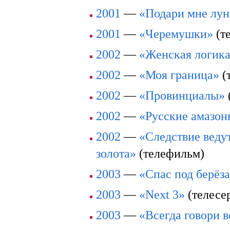
2001
—
«Подари мне лун
2001
—
«Черемушки»
(т
2002
—
«Женская логик
2002
—
«Моя граница»
(
2002
—
«Провинциалы»
2002
—
«Русские амазон
2002
—
«Следствие ведут
золота»
(телефильм)
2003
—
«Спас под берёз
2003
—
«Next 3»
(телесе
2003
—
«Всегда говори в