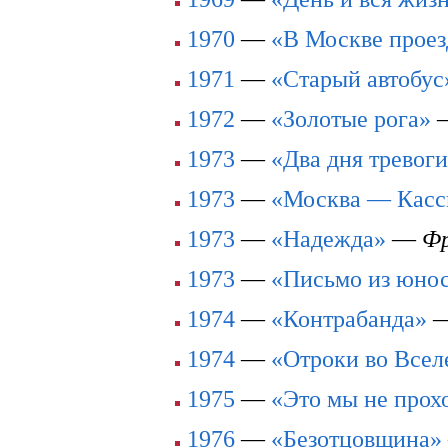
1970
—
«В Москве прое
1971
—
«Старый автобус
1972
—
«Золотые рога»
1973
—
«Два дня тревог
1973
—
«Москва — Касс
1973
—
«Надежда»
—
Фр
1973
—
«Письмо из юно
1974
—
«Контрабанда»
1974
—
«Отроки во Всел
1975
—
«Это мы не прох
1976
—
«Безотцовщина»