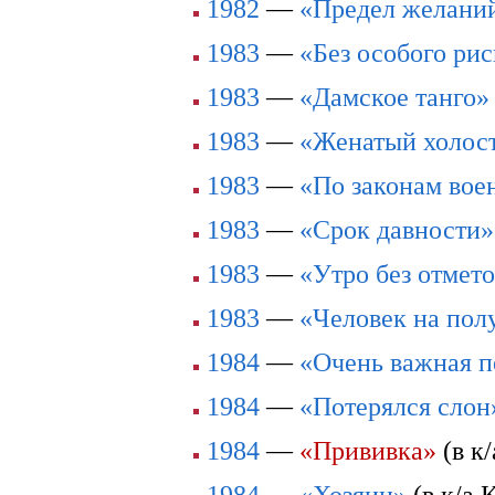
1982
—
«Предел желани
1983
—
«Без особого рис
1983
—
«Дамское танго»
1983
—
«Женатый холос
1983
—
«По законам вое
1983
—
«Срок давности»
1983
—
«Утро без отмет
1983
—
«Человек на пол
1984
—
«Очень важная п
1984
—
«Потерялся слон
1984
—
«Прививка»
(в к
1984
—
«Хозяин»
(в к/а 