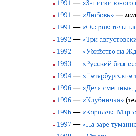
1991
—
«Записки юного 
1991
—
«Любовь»
—
ма
1991
—
«Очаровательны
1992
—
«Три августовск
1992
—
«Убийство на Ж
1993
—
«Русский бизнес
1994
—
«Петербургские 
1996
—
«Дела смешные, 
1996
—
«Клубничка»
(те
1996
—
«Королева Марг
1997
—
«На заре туманн