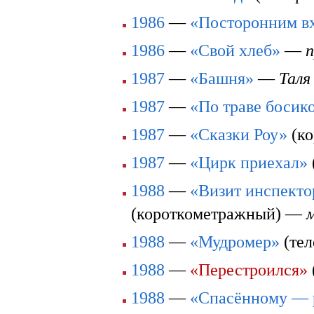
1986
—
«Посторонним в
1986
—
«Свой хлеб»
—
1987
—
«Башня»
—
Таля
1987
—
«По траве босик
1987
—
«Сказки Роу»
(к
1987
—
«Цирк приехал»
1988
—
«Визит инспекто
(короткометражный) —
1988
—
«Мудромер»
(те
1988
—
«Перестроился»
1988
—
«Спасённому — 