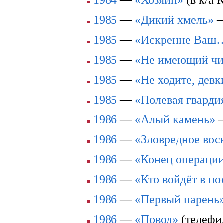
1985
—
«Дикий хмель»
1985
—
«Искренне Ваш
1985
—
«Не имеющий чи
1985
—
«Не ходите, девк
1985
—
«Полевая гвард
1986
—
«Алый камень»
1986
—
«Зловредное вос
1986
—
«Конец операции
1986
—
«Кто войдёт в п
1986
—
«Первый парень
1986
—
«Повод»
(телеф