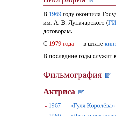
В
1969
году окончила Госу
им. А. В. Луначарского (
Г
договорам.
С
1979 года
— в штате
кин
В последние годы служит в
Фильмография
Актриса
1967
—
«Гуля Королёва»
1969
—
«День и вся жиз