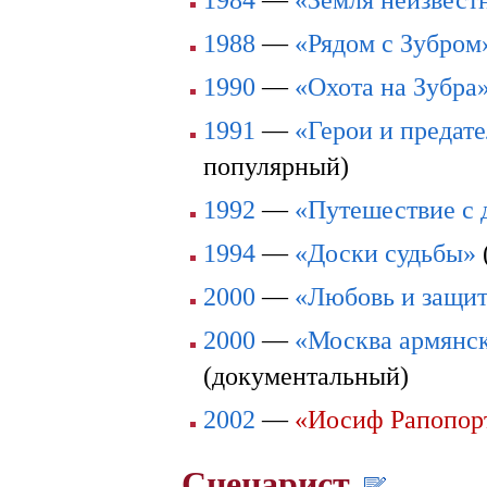
1988
—
«Рядом с Зубром
1990
—
«Охота на Зубра
1991
—
«Герои и предат
популярный)
1992
—
«Путешествие с 
1994
—
«Доски судьбы»
2000
—
«Любовь и защи
2000
—
«Москва армянс
(документальный)
2002
—
«Иосиф Рапопор
Сценарист