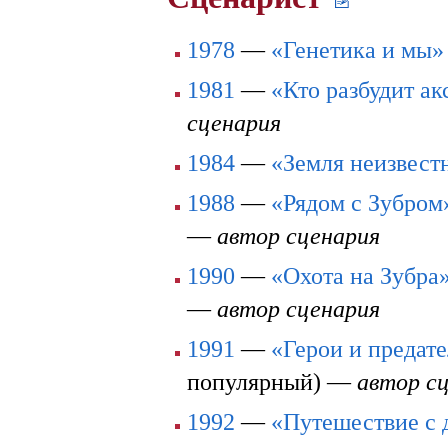
1978
—
«Генетика и мы»
1981
—
«Кто разбудит ак
сценария
1984
—
«Земля неизвест
1988
—
«Рядом с Зубром
—
автор сценария
1990
—
«Охота на Зубра
—
автор сценария
1991
—
«Герои и предат
популярный) —
автор с
1992
—
«Путешествие с 