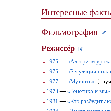
Интересные факт
Фильмография
Режиссёр
1976
—
«Алгоритм урож
1976
—
«Регуляция пола
1977
—
«Мутанты»
(науч
1978
—
«Генетика и мы»
1981
—
«Кто разбудит ак
1984
—
«Земля неизвест