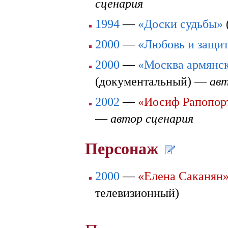
сценария
1994
—
«Доски судьбы»
2000
—
«Любовь и защи
2000
—
«Москва армянс
(документальный) —
авт
2002
—
«Иосиф Рапопор
—
автор сценария
Персонаж
2000
—
«Елена Саканян
телевизионный)