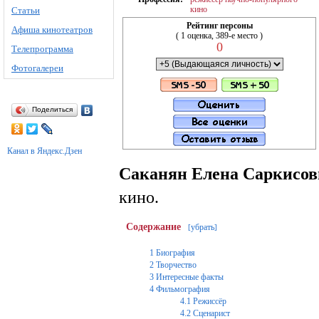
кино
Статьи
Рейтинг персоны
Афиша кинотеатров
( 1 оценка, 389-е место )
0
Телепрограмма
Фотогалереи
Поделиться
Канал в Яндекс.Дзен
Саканян Елена Саркисов
кино.
Содержание
убрать
[
]
1
Биография
2
Творчество
3
Интересные факты
4
Фильмография
4.1
Режиссёр
4.2
Сценарист