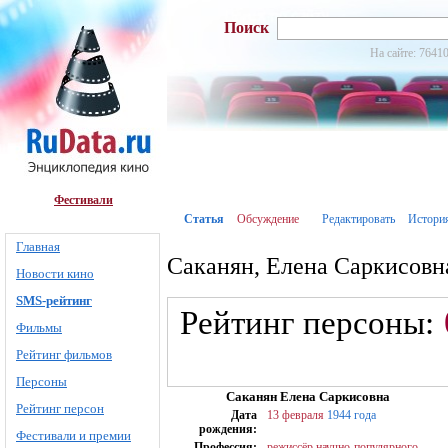
Поиск
На сайте: 76410
Фестивали
Статья
Обсуждение
Редактировать
Истори
Главная
Саканян, Елена Саркисовн
Новости кино
SMS-рейтинг
Рейтинг персоны:
Фильмы
Рейтинг фильмов
Персоны
Саканян Елена Саркисовна
Рейтинг персон
Дата
13 февраля
1944 года
рождения:
Фестивали и премии
Профессия:
режиссёр научно-популярного