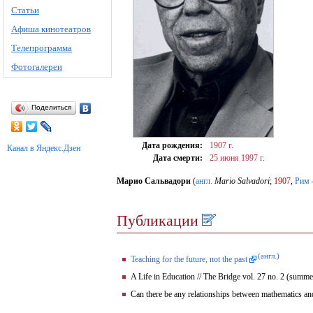
Статьи
Афиша кинотеатров
Телепрограмма
Фотогалереи
Поделиться
Дата рождения:
1907 г.
Канал в Яндекс.Дзен
Дата смерти:
25 июня
1997 г.
Марио Сальвадори
(
англ.
Mario Salvadori
;
1907
,
Рим
Публикации
(англ.)
Teaching for the future, not the past
A Life in Education // The Bridge vol. 27 no. 2 (summ
Can there be any relationships between mathematics and