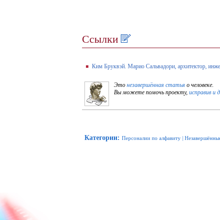
Ссылки
Ким Бруквэй. Марио Сальвадори, архитектор, инж
Это
незавершённая статья
о человеке.
Вы можете помочь проекту,
исправив и 
Категории
:
Персоналии по алфавиту
|
Незавершённые