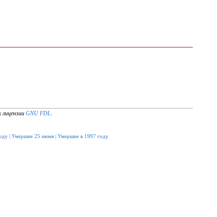
х лицензии
GNU FDL
.
оду
|
Умершие 25 июня
|
Умершие в 1997 году