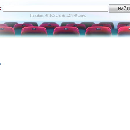
к
На сайте: 764105 статей, 327779 фото.
я