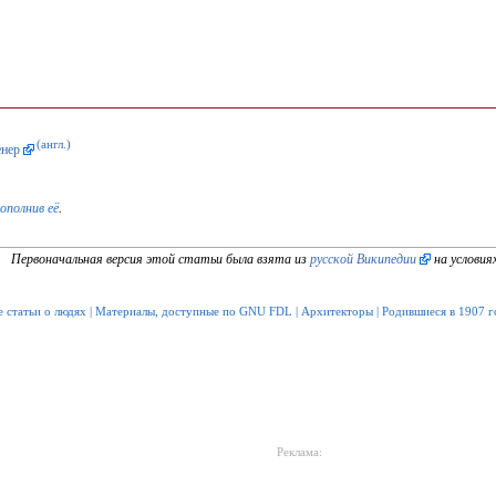
(англ.)
енер
дополнив её
.
Первоначальная версия этой статьи была взята из
русской Википедии
на условия
 статьи о людях
|
Материалы, доступные по GNU FDL
|
Архитекторы
|
Родившиеся в 1907 г
Реклама: