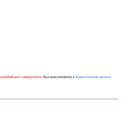
олумбийского университета
. Был консультантом в
Манхэттенском проекте
.