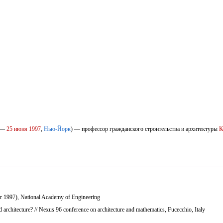
—
25 июня
1997
,
Нью-Йорк
) — профессор гражданского строительства и архитектуры
К
er 1997), National Academy of Engineering
 architecture? // Nexus 96 conference on architecture and mathematics, Fucecchio, Italy