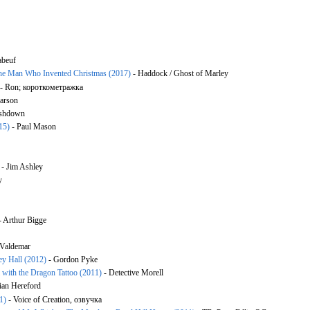
beuf
he Man Who Invented Christmas (2017)
- Haddock / Ghost of Marley
- Ron; короткометражка
arson
Ashdown
015)
- Paul Mason
- Jim Ashley
y
- Arthur Bigge
 Valdemar
ey Hall (2012)
- Gordon Pyke
 with the Dragon Tattoo (2011)
- Detective Morell
lian Hereford
1)
- Voice of Creation, озвучка