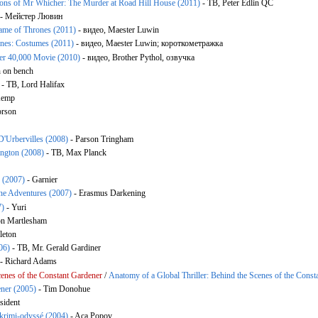
ons of Mr Whicher: The Murder at Road Hill House (2011)
- ТВ, Peter Edlin QC
- Мейстер Лювин
ame of Thrones (2011)
- видео, Maester Luwin
nes: Costumes (2011)
- видео, Maester Luwin; короткометражка
er 40,000 Movie (2010)
- видео, Brother Pythol, озвучка
 on bench
- ТВ, Lord Halifax
Kemp
orson
 D'Urbervilles (2008)
- Parson Tringham
ington (2008)
- ТВ, Max Planck
s (2007)
- Garnier
ne Adventures (2007)
- Erasmus Darkening
7)
- Yuri
n Martlesham
leton
06)
- ТВ, Mr. Gerald Gardiner
- Richard Adams
cenes of the Constant Gardener
/
Anatomy of a Global Thriller: Behind the Scenes of the Cons
ner (2005)
- Tim Donohue
sident
krimi-odyssé (2004)
- Aca Popov