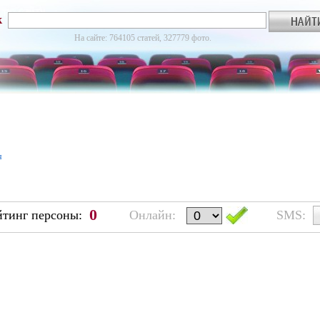
к
На сайте: 764105 статей, 327779 фото.
я
0
йтинг персоны:
Онлайн:
SMS: