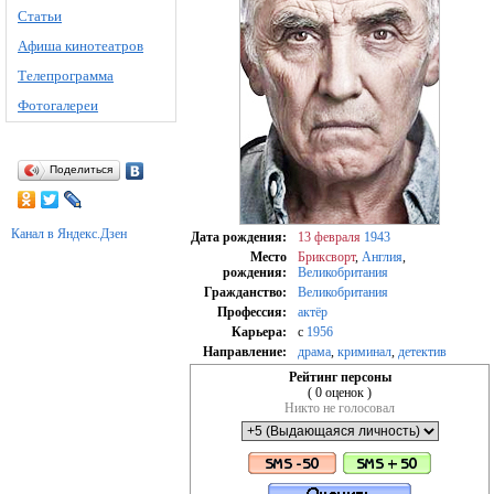
Статьи
Афиша кинотеатров
Телепрограмма
Фотогалереи
Поделиться
Канал в Яндекс.Дзен
Дата рождения:
13 февраля
1943
Место
Бриксворт
,
Англия
,
рождения:
Великобритания
Гражданство:
Великобритания
Профессия:
актёр
Карьера:
c
1956
Направление:
драма
,
криминал
,
детектив
Рейтинг персоны
( 0 оценок )
Никто не голосовал