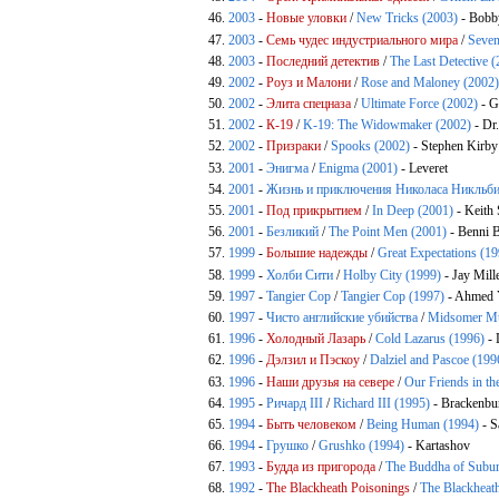
2003
-
Новые уловки
/
New Tricks (2003)
- Bobb
2003
-
Семь чудес индустриального мира
/
Seven
2003
-
Последний детектив
/
The Last Detective 
2002
-
Роуз и Малони
/
Rose and Maloney (2002
2002
-
Элита спецназа
/
Ultimate Force (2002)
- G
2002
-
К-19
/
K-19: The Widowmaker (2002)
- Dr
2002
-
Призраки
/
Spooks (2002)
- Stephen Kirby
2001
-
Энигма
/
Enigma (2001)
- Leveret
2001
-
Жизнь и приключения Николаса Никльб
2001
-
Под прикрытием
/
In Deep (2001)
- Keith 
2001
-
Безликий
/
The Point Men (2001)
- Benni 
1999
-
Большие надежды
/
Great Expectations (1
1999
-
Холби Сити
/
Holby City (1999)
- Jay Mill
1997
-
Tangier Cop
/
Tangier Cop (1997)
- Ahmed 
1997
-
Чисто английские убийства
/
Midsomer Mu
1996
-
Холодный Лазарь
/
Cold Lazarus (1996)
- 
1996
-
Дэлзил и Пэскоу
/
Dalziel and Pascoe (199
1996
-
Наши друзья на севере
/
Our Friends in th
1995
-
Ричард III
/
Richard III (1995)
- Brackenbu
1994
-
Быть человеком
/
Being Human (1994)
- S
1994
-
Грушко
/
Grushko (1994)
- Kartashov
1993
-
Будда из пригорода
/
The Buddha of Subur
1992
-
The Blackheath Poisonings
/
The Blackheat