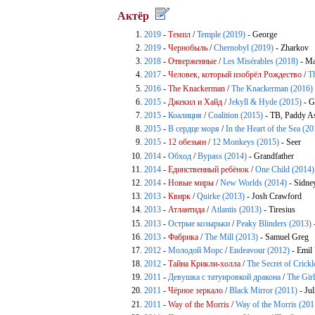
Актёр
2019
-
Темпл
/
Temple (2019)
- George
2019
-
Чернобыль
/
Chernobyl (2019)
- Zharkov
2018
-
Отверженные
/
Les Misérables (2018)
- Ma
2017
-
Человек, который изобрёл Рождество
/
T
2016
-
The Knackerman
/
The Knackerman (2016)
2015
-
Джекил и Хайд
/
Jekyll & Hyde (2015)
- G
2015
-
Коалиция
/
Coalition (2015)
- ТВ, Paddy 
2015
-
В сердце моря
/
In the Heart of the Sea (2
2015
-
12 обезьян
/
12 Monkeys (2015)
- Seer
2014
-
Обход
/
Bypass (2014)
- Grandfather
2014
-
Единственный ребёнок
/
One Child (2014)
2014
-
Новые миры
/
New Worlds (2014)
- Sidne
2013
-
Квирк
/
Quirke (2013)
- Josh Crawford
2013
-
Атлантида
/
Atlantis (2013)
- Tiresius
2013
-
Острые козырьки
/
Peaky Blinders (2013)
2013
-
Фабрика
/
The Mill (2013)
- Samuel Greg
2012
-
Молодой Морс
/
Endeavour (2012)
- Emil
2012
-
Тайна Крикли-холла
/
The Secret of Crickl
2011
-
Девушка с татуировкой дракона
/
The Girl
2011
-
Чёрное зеркало
/
Black Mirror (2011)
- Ju
2011
-
Way of the Morris
/
Way of the Morris (201