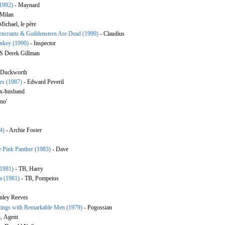
(1992)
- Maynard
 Milan
Michael, le père
encrantz & Guildenstern Are Dead (1990)
- Claudius
nkey (1990)
- Inspector
S Derek Gillman
 Duckworth
es (1987)
- Edward Peveril
ex-husband
mo'
4)
- Archie Foster
e Pink Panther (1983)
- Dave
(1981)
- ТВ, Harry
a (1981)
- ТВ, Pompeius
anley Reeves
ings with Remarkable Men (1979)
- Pogossian
, Agent