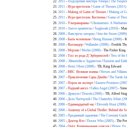
2011
-
Подозрения мистера Уичера
/
The Suspici
2011
-
Игра престолов
/
Game of Thrones (2011)
2011
-
Making of Game of Thrones
/
Making of G
2011
-
Игра престолов: Костюмы
/
Game of Thro
2010
-
Ультрамарины
/
Ultramarines: A Warhamm
2010
-
Ангел-хранитель
/
Änglavakt (2010)
- Man
2009
-
Навстречу шторму
/
Into the Storm (2009)
2008
-
Быть человеком
/
Being Human (2008)
- 
2008
-
Валландер
/
Wallander (2008)
- Fredrik Th
2008
-
Мерлин
/
Merlin (2008)
- The Fisher King
2008
-
Тэсс из рода Д`Эрбервиллей
/
Tess of the
2008
-
Эйнштейн и Эддингтон
/
Einstein and Edd
2008
-
Heist
/
Heist (2008)
- ТВ, King Edward
2007
-
BBC: Великие воины
/
Heroes and Villain
2007
-
Приключения Сары Джейн
/
The Sarah Ja
2007
-
Порок на экспорт
/
Eastern Promises (200
2007
-
Падший ангел
/
Fallen Angel (2007)
- Simo
2006
-
Дракула
/
Dracula (2006)
- ТВ, Alfred Sing
2006
-
Дело Чаттерлей
/
The Chatterley Affair (20
2006
-
Одиннадцатый час
/
Eleventh Hour (2006)
2006
-
Anatomy of a Global Thriller: Behind the S
2005
-
Преданный садовник
/
The Constant Garde
2005
-
Доктор Кто
/
Doctor Who (2005)
- The Pre
2004
-
Орёл: Криминальная одиссея
/
Ørnen: En 