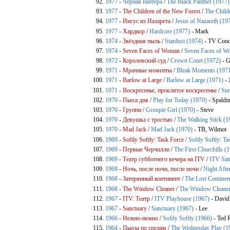
1977
-
Чёрная пантера
/
The Black Panther (1977)
1977
-
The Children of the New Forest
/
The Child
1977
-
Иисус из Назарета
/
Jesus of Nazareth (19
1977
-
Хардкор
/
Hardcore (1977)
- Mark
1974
-
Звёздная пыль
/
Stardust (1974)
- TV Conc
1974
-
Seven Faces of Woman
/
Seven Faces of W
1972
-
Королевский суд
/
Crown Court (1972)
- G
1971
-
Мрачные моменты
/
Bleak Moments (197
1971
-
Barlow at Large
/
Barlow at Large (1971)
- 
1971
-
Воскресенье, проклятое воскресенье
/
Sun
1970
-
Пьеса дня
/
Play for Today (1970)
- Spaldi
1970
-
Группи
/
Groupie Girl (1970)
- Steve
1970
-
Девушка с тростью
/
The Walking Stick (1
1970
-
Mad Jack
/
Mad Jack (1970)
- ТВ, Wilmot
1969
-
Softly Softly: Task Force
/
Softly Softly: T
1969
-
Первые Черчилли
/
The First Churchills (
1969
-
Театр субботнего вечера на ITV
/
ITV Sat
1969
-
Ночь, после ночи, после ночи
/
Night Afte
1968
-
Затерянный континент
/
The Lost Continen
1968
-
The Window Cleaner
/
The Window Cleaner
1967
-
ITV: Театр
/
ITV Playhouse (1967)
- David
1967
-
Sanctuary
/
Sanctuary (1967)
- Lee
1966
-
Нежно-нежно
/
Softly Softly (1966)
- Ted 
1964
-
Пьесы по средам
/
The Wednesday Play (1