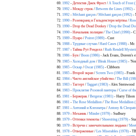
1992
-
Детектив Джек Фрост
/
A Touch of Frost 
1992
-
Между строк
/
Between the Lines (1992)
-
1992
-
Méchant garçon
/
Méchant garçon (1992)
- 
1990
-
Розенкранц и Гильденстерн мёртвы
/
Ros
1990
-
Drop the Dead Donkey
/
Drop the Dead Do
1990
-
Начальник полиции
/
The Chief (1990)
- C
1989
-
Пуаро
/
Poirot (1989)
- Cust
1988
-
Трудные случаи
/
Hard Cases (1988)
- Mr.
1987
-
Тайны Рут Ренделл
/
Ruth Rendell Mysteri
1986
-
Бун
/
Boon (1986)
- Jack Evans, Doreen's 
1985
-
Холодный дом
/
Bleak House (1985)
- 'Ne
1985
-
Оскар
/
Oscar (1985)
- Clibborn
1985
-
Второй экран
/
Screen Two (1985)
- Frank
1984
-
Чисто английское убийство
/
The Bill (198
1983
-
Таггерт
/
Taggart (1983)
- Alex Sternwood
1983
-
Проклятие Розовой пантеры
/
Curse of th
1981
-
Бержерак
/
Bergerac (1981)
- Harry Tilson
1981
-
The Rose Medallion
/
The Rose Medallion 
1981
-
Антоний и Клеопатра
/
Antony & Cleopatr
1979
-
Механик
/
Minder (1979)
- Sudbury
1979
-
Оттенки темноты
/
Shoestring (1979)
- St
1979
-
Встречи с замечательными людьми
/
Meet
1978
-
Отверженные
/
Les Miserables (1978)
- ТВ