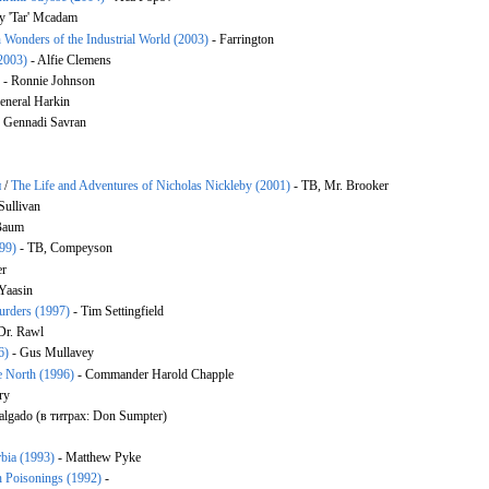
y 'Tar' Mcadam
 Wonders of the Industrial World (2003)
- Farrington
(2003)
- Alfie Clemens
)
- Ronnie Johnson
eneral Harkin
. Gennadi Savran
и
/
The Life and Adventures of Nicholas Nickleby (2001)
- ТВ, Mr. Brooker
Sullivan
Baum
999)
- ТВ, Compeyson
er
Yaasin
rders (1997)
- Tim Settingfield
Dr. Rawl
6)
- Gus Mullavey
e North (1996)
- Commander Harold Chapple
ry
algado (в титрах: Don Sumpter)
bia (1993)
- Matthew Pyke
h Poisonings (1992)
-