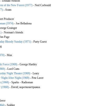
- Donald Neilson
ren of the New Forest (1977)
- Ned Corbould
77)
- Aram
ert Producer
oman (1974)
- Joe Belladona
eorge Grainger
1)
- Norman's friends
Jim Page
day Bloody Sunday (1971)
- Party Guest
ng
970)
- Max
ask Force (1969)
- George Hartley
1969)
- Lord Cutts
urday Night Theatre (1969)
- Leary
r Night After Night (1969)
- Pete Laver
t (1968)
- Sparks - Radioman
 (1968)
- David; короткометражка
Reece
964)
- Soldier