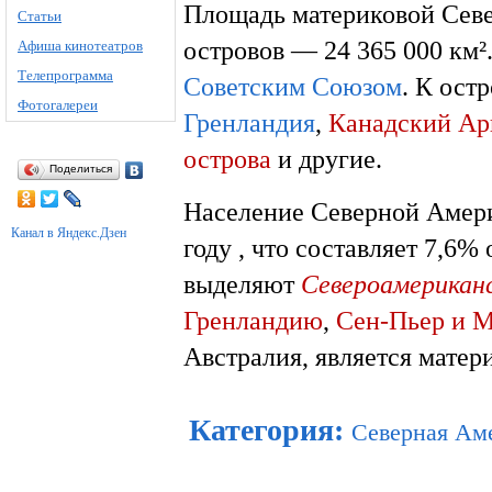
Площадь материковой Севе
Статьи
островов — 24 365 000 км²
Афиша кинотеатров
Телепрограмма
Советским Союзом
. К ост
Фотогалереи
Гренландия
,
Канадский Ар
острова
и другие.
Поделиться
Население Северной Амери
Канал в Яндекс.Дзен
году , что составляет 7,6%
выделяют
Североамериканс
Гренландию
,
Сен-Пьер и 
Австралия, является матер
Категория
:
Северная Ам