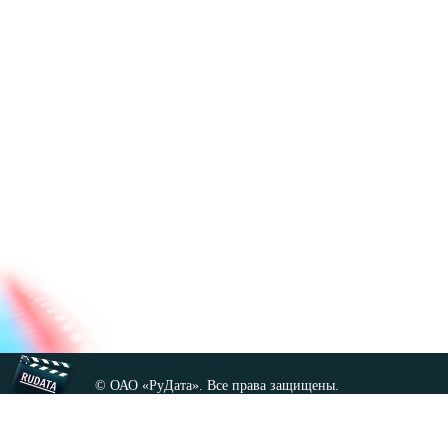
© ОАО «РуДата». Все права защищены.
Копирование любых материалов сайта, кроме GNU FDL,
допускается только с разрешения администрации.