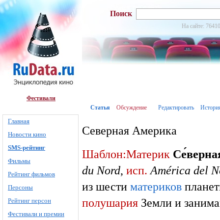
Поиск
На сайте: 76410
Фестивали
Статья
Обсуждение
Редактировать
Истори
Главная
Северная Америка
Новости кино
SMS-рейтинг
Шаблон:Материк
Се́верна
Фильмы
du Nord
,
исп.
América del N
Рейтинг фильмов
из шести
материков
плане
Персоны
полушария
Земли и занима
Рейтинг персон
Фестивали и премии