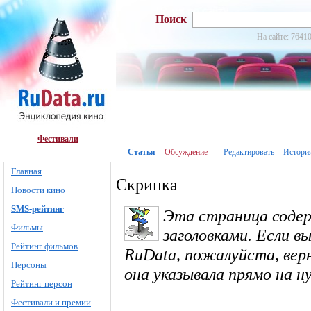
Поиск
На сайте: 76410
Фестивали
Статья
Обсуждение
Редактировать
Истори
Главная
Скрипка
Новости кино
SMS-рейтинг
Эта страница соде
Фильмы
заголовками. Если в
Рейтинг фильмов
RuData, пожалуйста, вер
Персоны
она указывала прямо на 
Рейтинг персон
Фестивали и премии