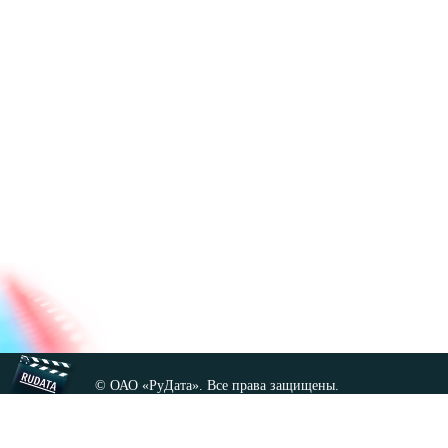
© ОАО «РуДата». Все права защищены.
Копирование любых материалов сайта, кроме GNU FDL,
допускается только с разрешения администрации.