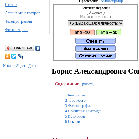
Профессия:
кинооператор
Статьи
Рейтинг персоны
( 0 оценок )
Афиша кинотеатров
Никто не голосовал
Телепрограмма
Фотогалереи
Поделиться
Канал в Яндекс.Дзен
Борис Александрович Со
Содержание
убрать
[
]
1
Биография
2
Творчество
3
Фильмография
4
Признание и награды
5
Источники
6
Ссылки