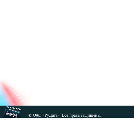
© ОАО «РуДата». Все права защищены.
Копирование любых материалов сайта, кроме GNU FDL,
допускается только с разрешения администрации.