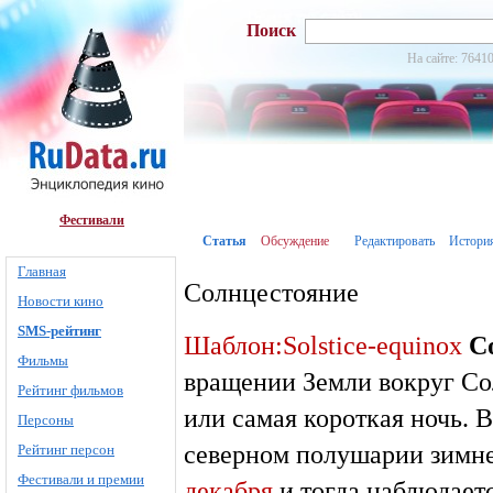
Поиск
На сайте: 76410
Фестивали
Статья
Обсуждение
Редактировать
Истори
Главная
Солнцестояние
Новости кино
SMS-рейтинг
Шаблон:Solstice-equinox
С
Фильмы
вращении Земли вокруг Со
Рейтинг фильмов
или самая короткая ночь. 
Персоны
северном полушарии зимн
Рейтинг персон
Фестивали и премии
декабря
и тогда наблюдает