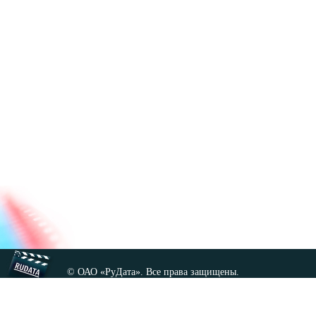
© ОАО «РуДата». Все права защищены.
Копирование любых материалов сайта, кроме GNU FDL,
допускается только с разрешения администрации.