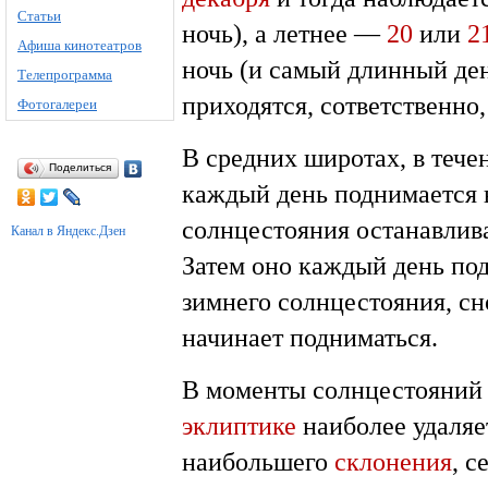
Статьи
ночь), а летнее —
20
или
2
Афиша кинотеатров
ночь (и самый длинный де
Телепрограмма
приходятся, сответственно,
Фотогалереи
В средних широтах, в течен
Поделиться
каждый день поднимается в
солнцестояния останавлива
Канал в Яндекс.Дзен
Затем оно каждый день под
зимнего солнцестояния, сн
начинает подниматься.
В моменты солнцестояни
эклиптике
наиболее удаляе
наибольшего
склонения
, с