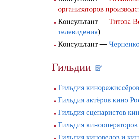
организаторов производс
Консультант —
Титова В
телевидения
)
Консультант —
Черненко
Гильдии
Гильдия кинорежиссёров
Гильдия актёров кино Ро
Гильдия сценаристов кин
Гильдия кинооператоров
Гильдия киноведов и ки