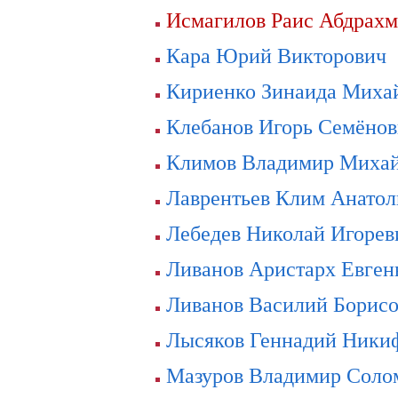
Исмагилов Раис Абдрах
Кара Юрий Викторович
Кириенко Зинаида Миха
Клебанов Игорь Семёно
Климов Владимир Миха
Лаврентьев Клим Анатол
Лебедев Николай Игорев
Ливанов Аристарх Евген
Ливанов Василий Борис
Лысяков Геннадий Ники
Мазуров Владимир Соло