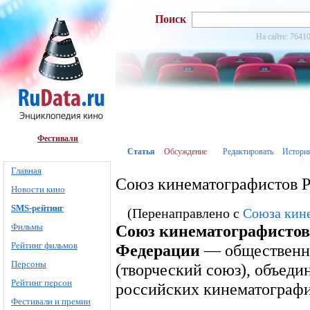
Поиск
На сайте: 76410
Фестивали
Статья
Обсуждение
Редактировать
Истори
Главная
Союз кинематографистов 
Новости кино
SMS-рейтинг
(Перенаправлено с
Союза кин
Фильмы
Союз кинематографистов
Рейтинг фильмов
Федерации
— общественна
Персоны
(творческий союз), объеди
Рейтинг персон
российских кинематографи
Фестивали и премии