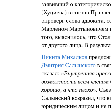
заявивший о категорическ
(Хуциева) в состав Правле
опроверг слова адвоката, с
Марленом Мартыновичем и 
того, выяснилось, что Сто
от другого лица. В результ
Никита Михалков
предложи
Дмитрия Салынского
в свя
сказал:
«Внутренняя пресс
возможность всем членам 
хорошо, а что плохо»
. Съе
Салынский возразил, что е
юридическим лицом и не п