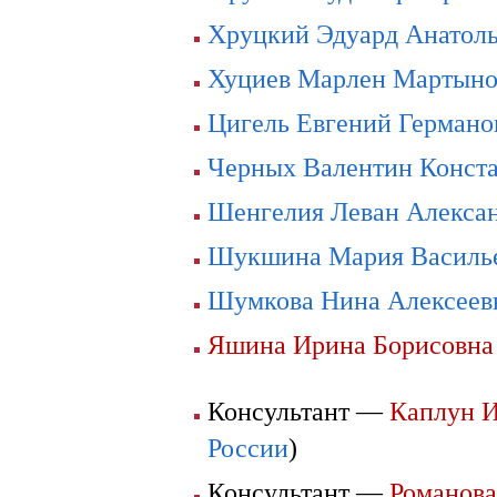
Хруцкий Эдуард Анатол
Хуциев Марлен Мартыно
Цигель Евгений Германо
Черных Валентин Конст
Шенгелия Леван Алекса
Шукшина Мария Василь
Шумкова Нина Алексеев
Яшина Ирина Борисовна
Консультант —
Каплун И
России
)
Консультант —
Романова