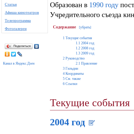
Образован в
1990 году
пост
Статьи
Афиша кинотеатров
Учредительного съезда ки
Телепрограмма
Содержание
убрать
[
]
Фотогалереи
1
Текущие события
1.1
2004 год
Поделиться
1.2
2008 год
1.3
2009 год
2
Руководство
Канал в Яндекс.Дзен
2.1
Правление
3
Гильдии
4
Координаты
5
См. также
6
Ссылки
Текущие события
2004 год