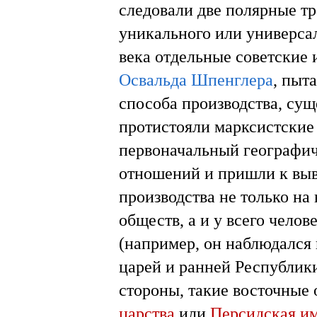
следовали две полярные тр
уникального или универсал
века отдельные советские
Освальда Шпенглера
, пыт
способа производства, сущ
протистояли марксистские
первоначальный географич
отношений и пришли к выв
производства не только на
обществ, а и у всего челов
(например, он наблюдался
царей и ранней Республик
стороны, такие восточные 
царства
или
Персидская и