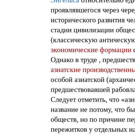
проявлявшегося через чер
исторического развития че
стадии цивилизации общес
(классическую антическу
экономические формации
с
Однако в труде , предшес
азиатские производственн
особой азиатской (архаич
предшествовавшей рабовла
Следует отметить, что «аз
название не потому, что б
обществ, но по причине п
пережитков у отдельных н