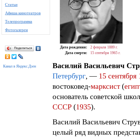
Статьи
Афиша кинотеатров
Телепрограмма
Фотогалереи
Дата рождения:
2 февраля
1889 г.
Поделиться
Дата смерти:
15 сентября
1965 г.
Василий Васильевич Стр
Канал в Яндекс.Дзен
Петербург
, —
15 сентября
востоковед-
марксист
(
егип
основатель советской шко
СССР
(
1935
).
Василий Васильевич Струв
целый ряд видных предста