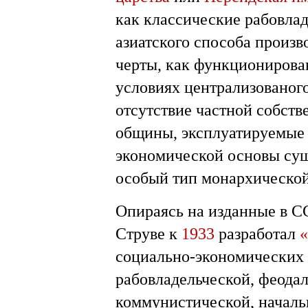
как классические рабовла
азиатского способа произв
черты, как функционирова
условиях централизованого
отсутствие частной собств
общины, эксплуатируемые 
экономической основы сущ
особый тип монархическо
Опираясь на изданные в С
Струве к
1933
разработал
«
социально-экономических
рабовладельческой, феода
коммунистической, началь