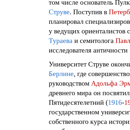
том числе основатель Пул
Струве
. Поступив в
Петерб
планировал специализирова
у ведущих ориенталистов 
Тураева
и семитолога
Павл
исследователя античности
Университет Струве оконч
Берлине
, где совершенств
руководством
Адольфа Эр
древнего мира он посвяти
Пятидесятелетний (
1916
-
1
государственном универси
собственного курса истори