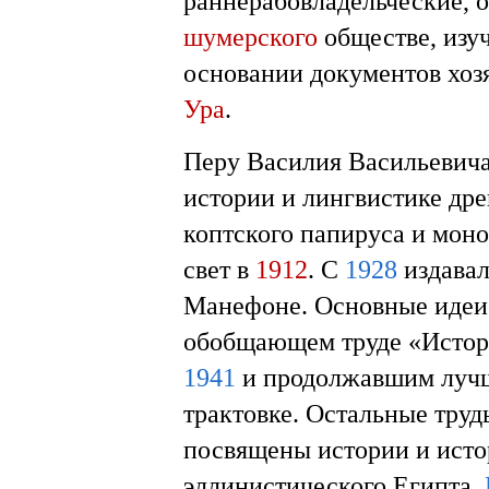
раннерабовладельческие, 
шумерского
обществе, изу
основании документов хоз
Ура
.
Перу Василия Васильевича
истории и лингвистике дре
коптского папируса и мон
свет в
1912
. С
1928
издавал
Манефоне. Основные идеи
обобщающем труде «Истори
1941
и продолжавшим лучш
трактовке. Остальные тру
посвящены истории и исто
эллинистического Египта,