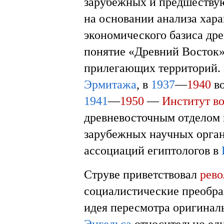
зарубежных и предшествую
на основании анализа хар
экономического базиса др
понятие «Древний Восток»
прилегающих территорий.
Эрмитажа
, в
1937
—
1940
во
1941
—
1950
—
Институт в
древневосточным отделом 
зарубежных научных орга
ассоциаций египтологов в
Струве приветствовал
рев
социалистические преобра
идея пересмотра оригинал
Энгельса
относительно еди