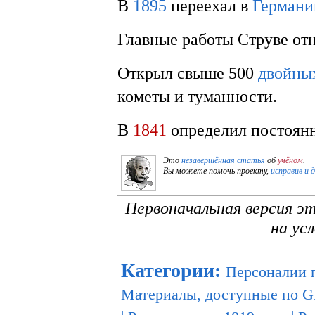
В
1895
переехал в
Герман
Главные работы Струве от
Открыл свыше 500
двойных
кометы и туманности.
В
1841
определил постоя
Это
незавершённая статья
об
учёном
.
Вы можете помочь проекту,
исправив и 
Первоначальная версия э
на ус
Категории
:
Персоналии 
Материалы, доступные по 