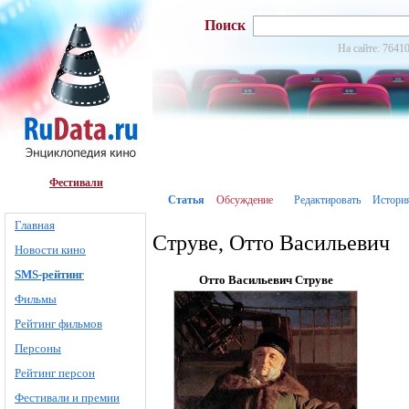
Поиск
На сайте: 76410
Фестивали
Статья
Обсуждение
Редактировать
Истори
Главная
Струве, Отто Васильевич
Новости кино
SMS-рейтинг
Отто Васильевич Струве
Фильмы
Рейтинг фильмов
Персоны
Рейтинг персон
Фестивали и премии