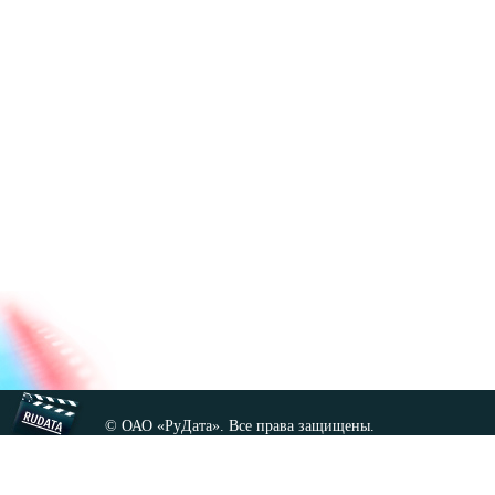
© ОАО «РуДата». Все права защищены.
Копирование любых материалов сайта, кроме GNU FDL,
допускается только с разрешения администрации.