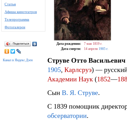
Статьи
Афиша кинотеатров
Телепрограмма
Фотогалереи
Дата рождения:
7 мая
1819 г.
Поделиться
Дата смерти:
14 апреля
1905 г.
Струве Отто Васильевич
Канал в Яндекс.Дзен
1905
,
Карлсруэ
) — русски
Академии Наук
(
1852
—
18
Сын
В. Я. Струве
.
С 1839 помощник директор
обсерватории
.