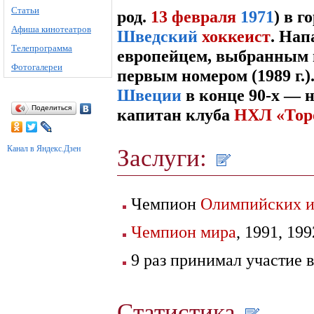
Статьи
род.
13 февраля
1971
) в г
Афиша кинотеатров
Шведский
хоккеист
. На
Телепрограмма
европейцем, выбранным
Фотогалереи
первым номером (1989 г.)
Швеции
в конце 90-х — на
Поделиться
капитан клуба
НХЛ
«Тор
Канал в Яндекс.Дзен
Заслуги:
Чемпион
Олимпийских и
Чемпион мира
, 1991, 19
9 раз принимал участие 
Статистика