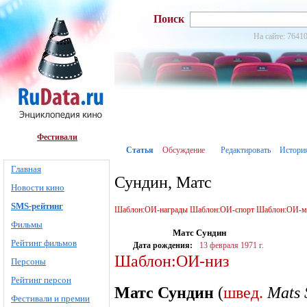
Поиск
На сайте: 76410
Фестивали
Статья
Обсуждение
Редактировать
Истори
Главная
Сундин, Матс
Новости кино
SMS-рейтинг
Шаблон:ОИ-награды
Шаблон:ОИ-спорт
Шаблон:ОИ-м
Фильмы
Матс Сундин
Рейтинг фильмов
Дата рождения:
13 февраля
1971 г.
Шаблон:ОИ-низ
Персоны
Рейтинг персон
Матс Сундин
(
швед.
Mats 
Фестивали и премии