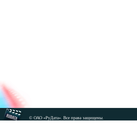
© ОАО «РуДата». Все права защищены.
Копирование любых материалов сайта, кроме GNU FDL,
допускается только с разрешения администрации.