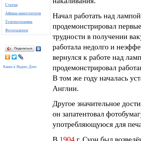
накаливания.
Статьи
Афиша кинотеатров
Начал работать над лампо
Телепрограмма
продемонстрировал первые 
Фотогалереи
трудности в получении вак
работала недолго и неэфф
Поделиться
вернулся к работе над лам
продемонстрировал работ
Канал в Яндекс.Дзен
В том же году началась ус
Англии.
Другое значительное дост
он запатентовал фотобумаг
употребляющуюся для печа
В
1904
г. Суон был возведё