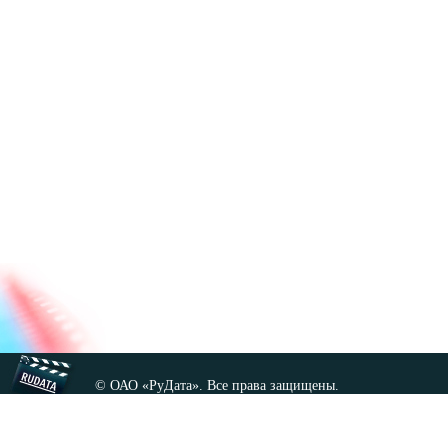
© ОАО «РуДата». Все права защищены.
Копирование любых материалов сайта, кроме GNU FDL,
допускается только с разрешения администрации.