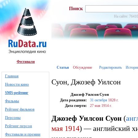
Поиск
На сайте: 76410
Фестивали
Статья
Обсуждение
Редактировать
Истори
Главная
Суон, Джозеф Уилсон
Новости кино
SMS-рейтинг
Джозеф Уилсон Суон
Дата рождения:
31 октября
1828 г.
Фильмы
Дата смерти:
27 мая
1914 г.
Рейтинг фильмов
Джозеф Уилсон Суон
(
анг
Персоны
Рейтинг персон
мая
1914
) — английский хи
Фестивали и премии