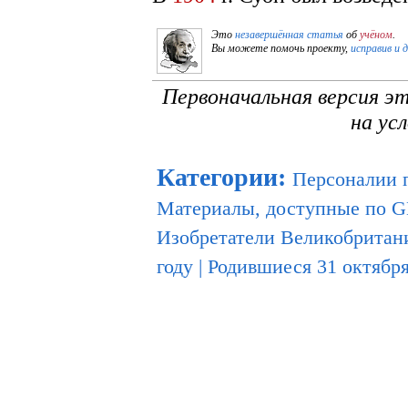
Это
незавершённая статья
об
учёном
.
Вы можете помочь проекту,
исправив и 
Первоначальная версия э
на ус
Категории
:
Персоналии 
Материалы, доступные по 
Изобретатели Великобритан
году
|
Родившиеся 31 октябр