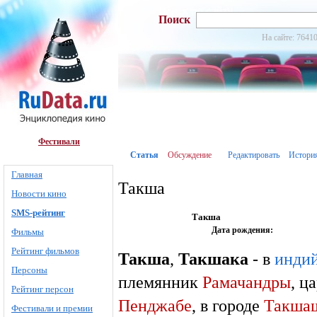
Поиск
На сайте: 76410
Фестивали
Статья
Обсуждение
Редактировать
Истори
Главная
Такша
Новости кино
SMS-рейтинг
Такша
Дата рождения:
Фильмы
Рейтинг фильмов
Такша
,
Такшака
- в
инди
Персоны
племянник
Рамачандры
, ц
Рейтинг персон
Пенджабе
, в городе
Такша
Фестивали и премии