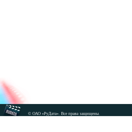
© ОАО «РуДата». Все права защищены.
Копирование любых материалов сайта, кроме GNU FDL,
допускается только с разрешения администрации.