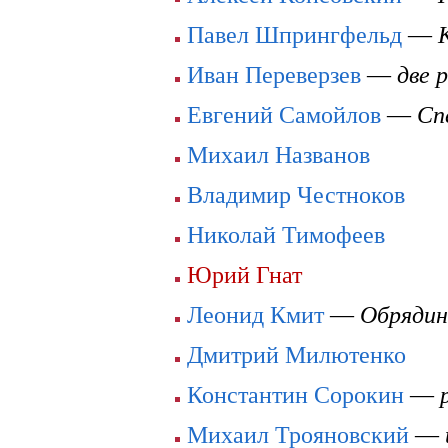
Павел Шпрингфельд
—
Иван Переверзев
—
две 
Евгений Самойлов
—
Сп
Михаил Названов
Владимир Честноков
Николай Тимофеев
Юрий Гнат
Леонид Кмит
—
Обрядин
Дмитрий Милютенко
Константин Сорокин
—
Михаил Трояновский
—