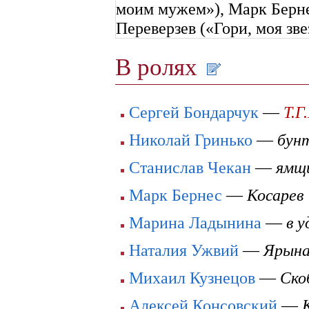
моим мужем»), Марк Берне
Переверзев («Гори, моя зв
В ролях
Сергей Бондарчук
—
Т.Г
Николай Гринько
—
бун
Станислав Чекан
—
ямщ
Марк Бернес
—
Косарев
Марина Ладынина
—
в 
Наталия Ужвий
—
Ярына
Михаил Кузнецов
—
Ско
Алексей Консовский
—