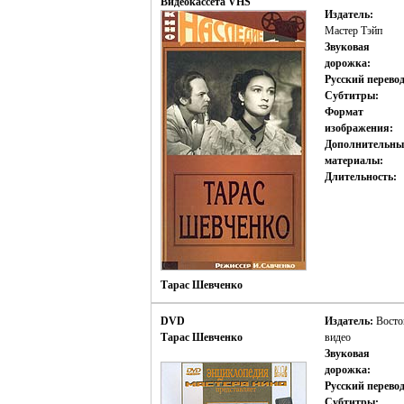
Видеокассета VHS
Издатель:
Мастер Тэйп
Звуковая
дорожка:
Русский перевод
Субтитры:
Формат
изображения:
Дополнительны
материалы:
Длительность:
Тарас Шевченко
DVD
Издатель:
Восто
Тарас Шевченко
видео
Звуковая
дорожка:
Русский перевод
Субтитры: