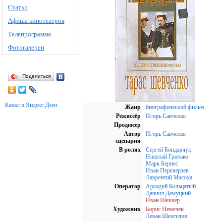
Статьи
Афиша кинотеатров
Телепрограмма
Фотогалереи
Поделиться
Канал в Яндекс.Дзен
Жанр
биографический фильм
Режиссёр
Игорь Савченко
Продюсер
Автор
Игорь Савченко
сценария
В ролях
Сергей Бондарчук
Николай Гринько
Марк Бернес
Иван Переверзев
Лаврентий Масоха
Оператор
Аркадий Кольцатый
Даниил Демуцкий
Иван Шеккер
Художник
Борис Немечек
Леван Шенгелия