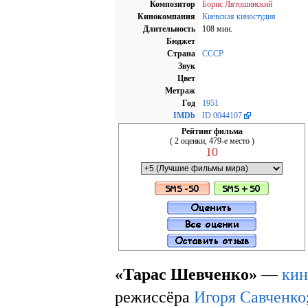
Композитор
Борис Лятошинский
Кинокомпания
Киевская киностудия
Длительность
108 мин.
Бюджет
Страна
СССР
Звук
Цвет
Метраж
Год
1951
IMDb
ID 0044107
Рейтинг фильма
( 2 оценки, 479-е место )
10
«Тарас Шевченко»
—
ки
режиссёра
Игоря Савченко