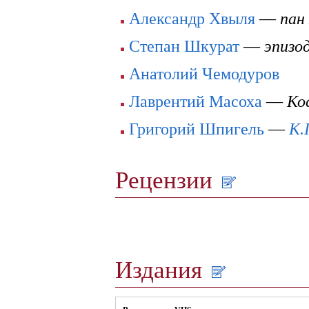
Александр Хвыля
—
пан
Степан Шкурат
—
эпизо
Анатолий Чемодуров
Лаврентий Масоха
—
Ко
Григорий Шпигель
—
К.
Рецензии
Издания