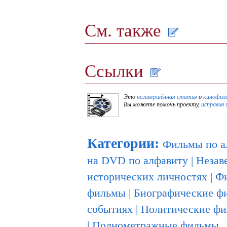
См. также
Ссылки
Это
незавершённая статья
о
кинофил
Вы можете помочь проекту,
исправив 
Категории
:
Фильмы по а
на DVD по алфавиту
|
Незав
исторических личностях
|
Ф
фильмы
|
Биографические ф
событиях
|
Политические ф
|
Полнометражные фильмы