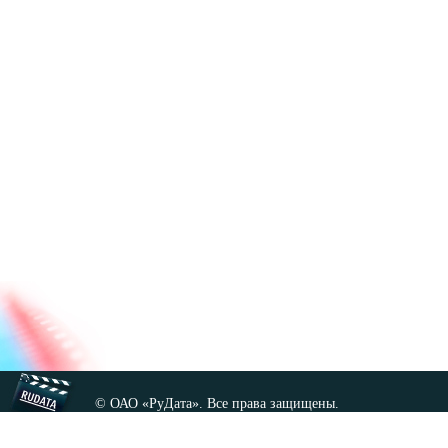
© ОАО «РуДата». Все права защищены.
Копирование любых материалов сайта, кроме GNU FDL,
допускается только с разрешения администрации.