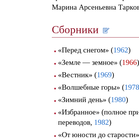
Марина Арсеньевна Тарков
Сборники
«Перед снегом» (
1962
)
«Земле — земное» (
1966
«Вестник» (
1969
)
«Волшебные горы» (
197
«Зимний день» (
1980
)
«Избранное» (полное пр
переводов,
1982
)
«От юности до старости»