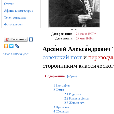
Статьи
Афиша кинотеатров
Телепрограмма
Фотогалереи
поэт
Дата рождения:
24 июня
1907 г.
Дата смерти:
27 мая
1989 г.
Поделиться
Арсе́ний Алекса́ндрович 
Канал в Яндекс.Дзен
советский
поэт
и
переводч
сторонниким классическог
Содержание
убрать
[
]
1
Биография
2
Семья
2.1
Родители
2.2
Братья и сёстры
2.3
Жёны и дети
3
Признание
4
Сборники