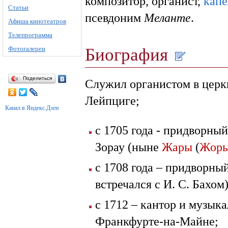
композитор, органист,
капе
Статьи
псевдоним
Меланте
.
Афиша кинотеатров
Телепрограмма
Биография
Фотогалереи
Поделиться
Служил органистом в церкв
Лейпциге;
Канал в Яндекс.Дзен
с 1705 года - придворны
Зорау (ныне
Жары
(
Жор
с 1708 года – придворны
встречался с И. С. Бахом)
с 1712 – кантор и музык
Франкфурте-на-Майне;