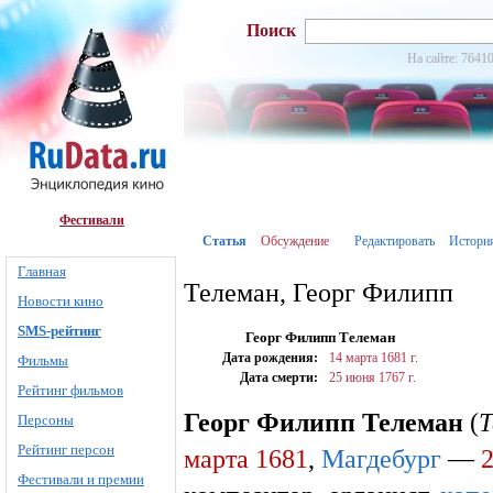
Поиск
На сайте: 76410
Фестивали
Статья
Обсуждение
Редактировать
Истори
Главная
Телеман, Георг Филипп
Новости кино
SMS-рейтинг
Георг Филипп Телеман
Дата рождения:
14 марта
1681 г.
Фильмы
Дата смерти:
25 июня
1767 г.
Рейтинг фильмов
Георг Филипп Телеман
(
Т
Персоны
Рейтинг персон
марта
1681
,
Магдебург
—
Фестивали и премии