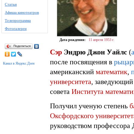
Статьи
Афиша кинотеатров
Телепрограмма
Фотогалереи
Дата рождения:
11 апреля
1953 г.
Поделиться
Сэр
Эндрю Джон Уайлс
(
после посвящения в
рыцар
Канал в Яндекс.Дзен
американский
математик
,
университета
, заведующий
совета
Института математи
Получил ученую степень
б
Оксфордского университет
руководством профессора 