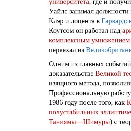
университета
, где и получ
Уайлс занимал должности 
Клэр и доцента в
Гарвардс
Коутсом он работал над
ар
комплексным умножением
переехал из
Великобритан
Одним из главных событий 
доказательстве
Великой те
изящного метода, позволивш
Профессиональную работу 
1986 году после того, как
К
полустабильных эллиптич
Таниямы—Шимуры
) с те