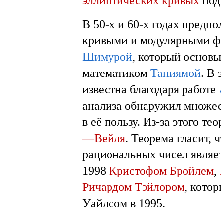
эллиптических кривых
под
В 50-х и 60-х годах предп
кривыми и модулярными ф
Шимурой
, который основ
математиком
Таниямой
. В
известна благодаря работе
анализа обнаружил множе
в её пользу. Из-за этого т
—Вейля
. Теорема гласит,
рациональных чисел являе
1998
Кристофом Бройлем
,
Ричардом Тэйлором
, кото
Уайлсом в 1995.