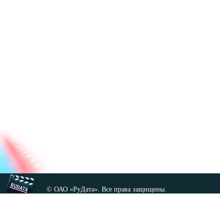
© ОАО «РуДата». Все права защищены.
Копирование любых материалов сайта, кроме GNU FDL,
допускается только с разрешения администрации.