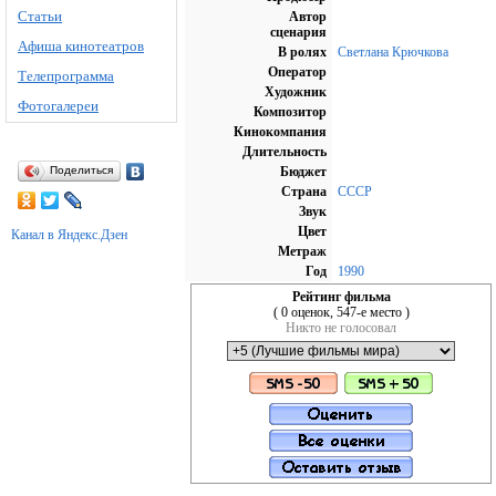
Статьи
Автор
сценария
Афиша кинотеатров
В ролях
Светлана Крючкова
Оператор
Телепрограмма
Художник
Фотогалереи
Композитор
Кинокомпания
Длительность
Поделиться
Бюджет
Страна
СССР
Звук
Цвет
Канал в Яндекс.Дзен
Метраж
Год
1990
Рейтинг фильма
( 0 оценок, 547-е место )
Никто не голосовал