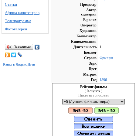
Статьи
Продюсер
Автор
Афиша кинотеатров
сценария
В ролях
Телепрограмма
Оператор
Фотогалереи
Художник
Композитор
Кинокомпания
Поделиться
Длительность
1
Бюджет
Страна
Франция
Звук
Канал в Яндекс.Дзен
Цвет
Метраж
Год
1896
Рейтинг фильма
( 0 оценок )
Никто не голосовал