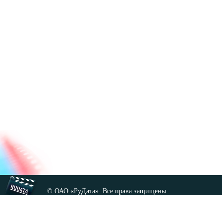
© ОАО «РуДата». Все права защищены.
Копирование любых материалов сайта, кроме GNU FDL,
допускается только с разрешения администрации.