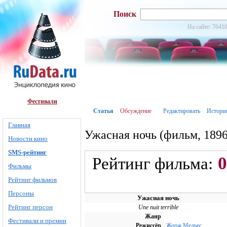
Поиск
На сайте: 76410
Фестивали
Статья
Обсуждение
Редактировать
Истори
Главная
Ужасная ночь (фильм, 1896
Новости кино
SMS-рейтинг
0
Рейтинг фильма:
Фильмы
Рейтинг фильмов
Персоны
Ужасная ночь
Рейтинг персон
Une nuit terrible
Жанр
Фестивали и премии
Режиссёр
Жорж Мельес