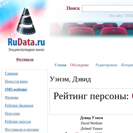
Поиск
На сайте: 76410
Фестивали
Статья
Обсуждение
Редактировать
Истори
Главная
Уэнэм, Дэвид
Новости кино
SMS-рейтинг
Рейтинг персоны:
Фильмы
Рейтинг фильмов
Персоны
Дэвид Уэнэм
Рейтинг персон
David Wenham
Дейвид Уинам
Фестивали и премии