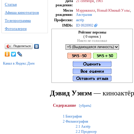
Дата
21 сентября
,
1965
Статьи
рождения:
Место
Мэрриквилл
,
Новый Южный Уэльс
,
Афиша кинотеатров
рождения:
Австралия
Профессия:
актёр
Телепрограмма
IMDb:
ID 0920992
Фотогалереи
Рейтинг персоны
( 0 оценок )
Никто не голосовал
Поделиться
Канал в Яндекс.Дзен
Дэвид Уэнэм
— киноактёр
Содержание
убрать
[
]
1
Биография
2
Фильмография
2.1
Актёр
2.2
Продюсер