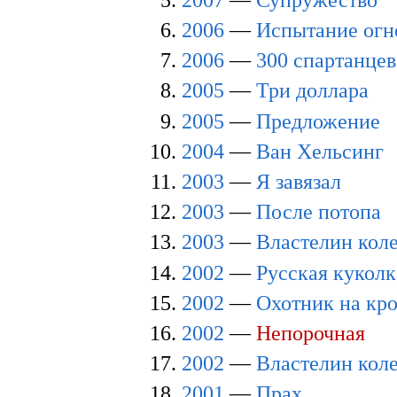
2006
—
Испытание огн
2006
—
300 спартанцев
2005
—
Три доллара
2005
—
Предложение
2004
—
Ван Хельсинг
2003
—
Я завязал
2003
—
После потопа
2003
—
Властелин кол
2002
—
Русская куколк
2002
—
Охотник на кро
2002
—
Непорочная
2002
—
Властелин коле
2001
—
Прах