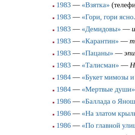
1983
—
«Взятка»
(телеф
1983
—
«Гори, гори ясно.
1983
—
«Демидовы»
—
1983
—
«Карантин»
—
т
1983
—
«Пацаны»
—
эпи
1983
—
«Талисман»
—
Н
1984
—
«Букет мимозы и
1984
—
«Мертвые души»
1986
—
«Баллада о Янош
1986
—
«На златом крыль
1986
—
«По главной ули