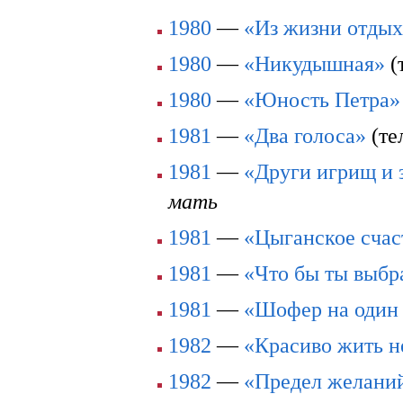
1980
—
«Из жизни отды
1980
—
«Никудышная»
(
1980
—
«Юность Петра»
1981
—
«Два голоса»
(те
1981
—
«Други игрищ и 
мать
1981
—
«Цыганское счас
1981
—
«Что бы ты выбр
1981
—
«Шофер на один
1982
—
«Красиво жить н
1982
—
«Предел желани