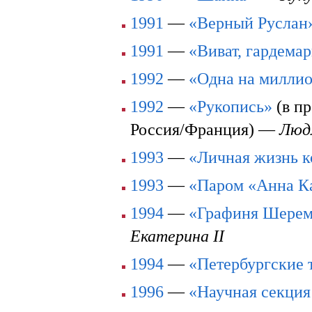
1991
—
«Верный Руслан
1991
—
«Виват, гардема
1992
—
«Одна на милли
1992
—
«Рукопись»
(в пр
Россия/Франция) —
Люд
1993
—
«Личная жизнь 
1993
—
«Паром «Анна К
1994
—
«Графиня Шерем
Екатерина II
1994
—
«Петербургские 
1996
—
«Научная секция