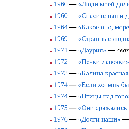
1960
—
«Люди моей дол
1960
—
«Спасите наши 
1964
—
«Какое оно, мор
1969
—
«Странные люди
1971
—
«Даурия»
—
сва
1972
—
«Печки-лавочки
1973
—
«Калина красная
1974
—
«Если хочешь бы
1974
—
«Птицы над горо
1975
—
«Они сражались 
1976
—
«Долги наши»