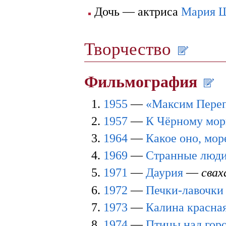
Дочь — актриса
Мария 
Творчество
Фильмография
1955
—
«Максим Пере
1957
—
К Чёрному мо
1964
—
Какое оно, мор
1969
—
Странные люд
1971
—
Даурия
—
свах
1972
—
Печки-лавочки
1973
—
Калина красна
1974
—
Птицы над гор