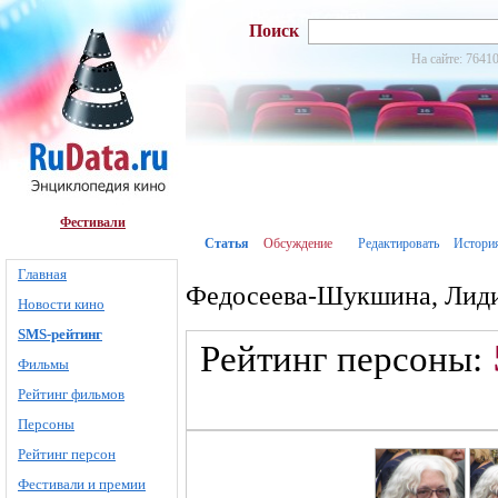
Поиск
На сайте: 76410
Фестивали
Статья
Обсуждение
Редактировать
Истори
Главная
Федосеева-Шукшина, Лиди
Новости кино
SMS-рейтинг
Рейтинг персоны:
Фильмы
Рейтинг фильмов
Персоны
Рейтинг персон
Фестивали и премии