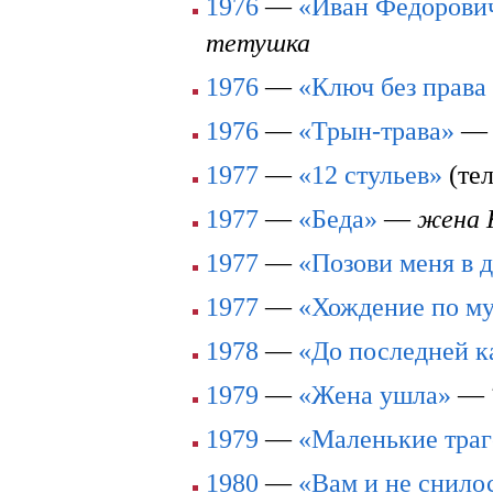
1976
—
«Иван Федорович
тетушка
1976
—
«Ключ без права
1976
—
«Трын-трава»
1977
—
«12 стульев»
(те
1977
—
«Беда»
—
жена 
1977
—
«Позови меня в 
1977
—
«Хождение по м
1978
—
«До последней к
1979
—
«Жена ушла»
—
1979
—
«Маленькие тра
1980
—
«Вам и не снил