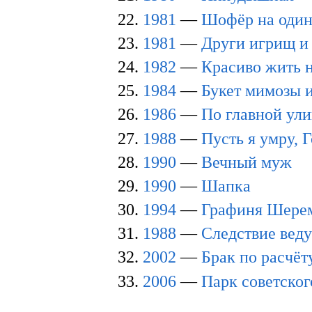
1981
—
Шофёр на один
1981
—
Други игрищ и 
1982
—
Красиво жить 
1984
—
Букет мимозы и
1986
—
По главной ули
1988
—
Пусть я умру, 
1990
—
Вечный муж
1990
—
Шапка
1994
—
Графиня Шере
1988
—
Следствие веду
2002
—
Брак по расчёт
2006
—
Парк советског