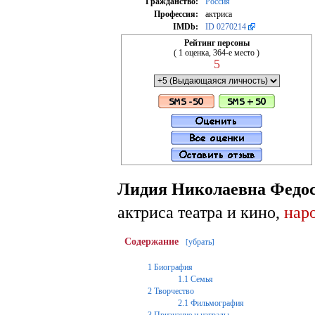
Гражданство:
Россия
Профессия:
актриса
IMDb:
ID 0270214
Рейтинг персоны
( 1 оценка, 364-е место )
5
Лидия Николаевна Федо
актриса театра и кино,
нар
Содержание
убрать
[
]
1
Биография
1.1
Семья
2
Творчество
2.1
Фильмография
3
Признание и награды