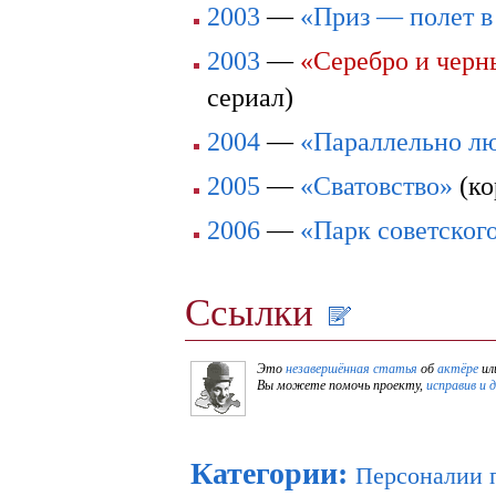
2003
—
«Приз — полет в
2003
—
«Серебро и черн
сериал)
2004
—
«Параллельно л
2005
—
«Сватовство»
(ко
2006
—
«Парк советског
Ссылки
Это
незавершённая статья
об
актёре
ил
Вы можете помочь проекту,
исправив и 
Категории
:
Персоналии 