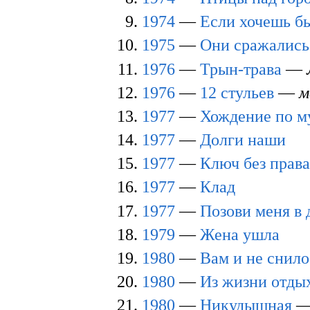
1974
—
Если хочешь б
1975
—
Они сражались
1976
—
Трын-трава
—
1976
—
12 стульев
—
м
1977
—
Хождение по м
1977
—
Долги наши
1977
—
Ключ без права
1977
—
Клад
1977
—
Позови меня в 
1979
—
Жена ушла
1980
—
Вам и не снило
1980
—
Из жизни отд
1980
—
Никудышная