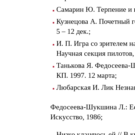
Самарин Ю. Терпение и н
Кузнецова А. Почетный го
5 – 12 дек.;
И. П. Игра со зрителем на
Научная секция пилотов, в 
Танькова Я. Федосеева-Ш
КП. 1997. 12 марта;
Любарская И. Лик Незнак
Федосеева-Шукшина Л.: Есть
Искусство, 1986;
Низко кланяюсь ей // В к