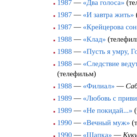
1987
—
«Два голоса»
(те
1987
—
«И завтра жить»
1987
—
«Крейцерова сон
1988
—
«Клад»
(телефи
1988
—
«Пусть я умру, Г
1988
—
«Следствие ведут
(телефильм)
1988
—
«Филиал»
—
Саб
1989
—
«Любовь с прив
1989
—
«Не покидай...»
(
1990
—
«Вечный муж»
(
1990
—
«Шапка»
—
Кук