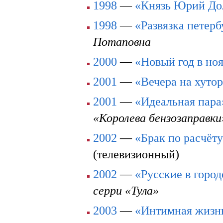
1998
—
«Князь Юрий До
1998
—
«Развязка петерб
Потаповна
2000
—
«Новый год в но
2001
—
«Вечера на хуто
2001
—
«Идеальная пара
«Королева бензозаправк
2002
—
«Брак по расчёт
(телевизионный)
2002
—
«Русские в город
серри «Тула»
2003
—
«Интимная жизнь