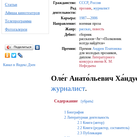
Гражданство:
СССР
,
Россия
Статьи
Род
прозаик
,
журналист
Афиша кинотеатров
деятельности:
Карьера:
1987
—
2006
Телепрограмма
Направление:
военная проза
Фотогалереи
Жанр:
рассказ
,
повесть
Дебют:
сборник
рассказов</br>«Полковник
всегда найдётся»
Поделиться
Премии:
Премия
Андрея Платонова
для молодых прозаиков,
диплом
Литературного
конкурса имени К. М.
Канал в Яндекс.Дзен
Нефедьева
Оле́г Анато́льевич Ха́нду
журналист
.
Содержание
убрать
[
]
1
Биография
2
Литературная деятельность
2.1
Книги (автор)
2.2
Книги (редактор, составитель)
2.3
Публикации