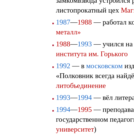
замкомвзвода устроился 
листопрокатный цех
Маг
1987
—
1988
— работал к
металл»
1988
—
1993
— учился на
института им. Горького
1992
— в
московском
изд
«Полковник всегда найдё
литобъединение
1993
—
1994
— вёл литер
1994
—
1995
— преподавал
государственном педаго
университет
)