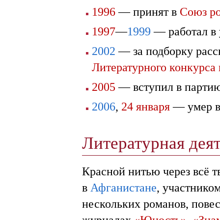
1996
— принят в
Союз ро
1997
—
1999
— работал в 
2002
— за подборку расск
Литературного конкурса
2005
— вступил в парти
2006
,
24 января
— умер в
Литературная дея
Красной нитью через всё т
в
Афганистане
, участнико
нескольких романов, повес
журналах
«Юность»
,
«Зна