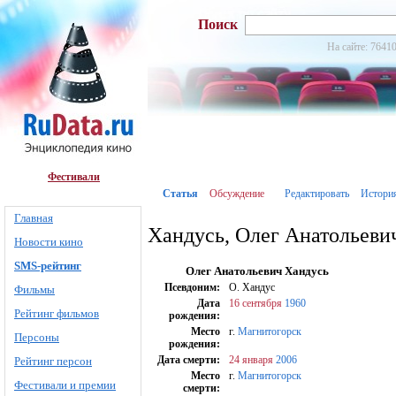
Поиск
На сайте: 76410
Фестивали
Статья
Обсуждение
Редактировать
Истори
Главная
Хандусь, Олег Анатольеви
Новости кино
SMS-рейтинг
Олег Анатольевич Хандусь
Псевдоним:
О. Хандус
Фильмы
Дата
16 сентября
1960
Рейтинг фильмов
рождения:
Место
г.
Магнитогорск
Персоны
рождения:
Дата смерти:
24 января
2006
Рейтинг персон
Место
г.
Магнитогорск
Фестивали и премии
смерти: