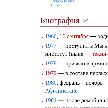
3
Награды и звания
4
Ссылки
Биография
1960
,
16 сентября
— родил
1977
— поступил в Магни
институт (ныне —
техни
1978
— призван в армию
1979
— в составе первых
1980
, февраль—ноябрь —
Афганистане
1981
— после демобилиза