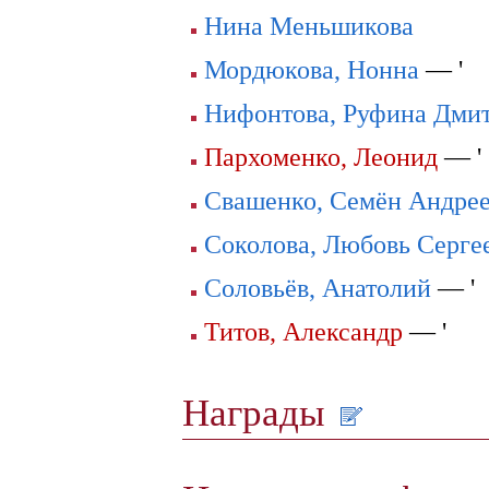
Нина Меньшикова
Мордюкова, Нонна
— '
Нифонтова, Руфина Дми
Пархоменко, Леонид
— '
Свашенко, Семён Андре
Соколова, Любовь Серге
Соловьёв, Анатолий
— '
Титов, Александр
— '
Награды