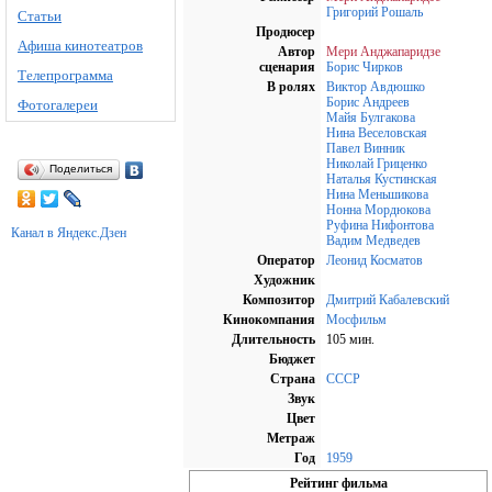
Григорий Рошаль
Статьи
Продюсер
Афиша кинотеатров
Автор
Мери Анджапаридзе
сценария
Борис Чирков
Телепрограмма
В ролях
Виктор Авдюшко
Борис Андреев
Фотогалереи
Майя Булгакова
Нина Веселовская
Павел Винник
Николай Гриценко
Поделиться
Наталья Кустинская
Нина Меньшикова
Нонна Мордюкова
Руфина Нифонтова
Канал в Яндекс.Дзен
Вадим Медведев
Оператор
Леонид Косматов
Художник
Композитор
Дмитрий Кабалевский
Кинокомпания
Мосфильм
Длительность
105 мин.
Бюджет
Страна
СССР
Звук
Цвет
Метраж
Год
1959
Рейтинг фильма