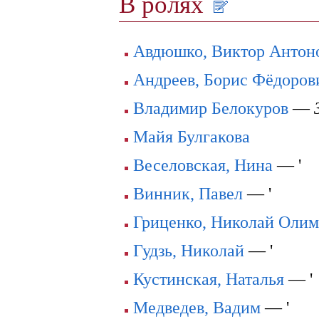
В ролях
Авдюшко, Виктор Антон
Андреев, Борис Фёдоров
Владимир Белокуров
—
Майя Булгакова
Веселовская, Нина
— '
Винник, Павел
— '
Гриценко, Николай Оли
Гудзь, Николай
— '
Кустинская, Наталья
— '
Медведев, Вадим
— '