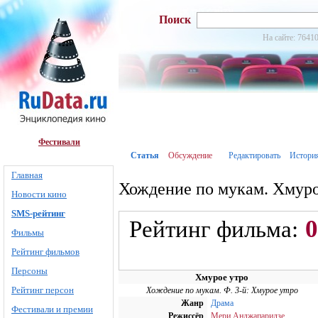
Поиск
На сайте: 76410
Фестивали
Статья
Обсуждение
Редактировать
Истори
Главная
Хождение по мукам. Хмуро
Новости кино
SMS-рейтинг
0
Рейтинг фильма:
Фильмы
Рейтинг фильмов
Персоны
Хмурое утро
Рейтинг персон
Хождение по мукам. Ф. 3-й: Хмурое утро
Жанр
Драма
Фестивали и премии
Режиссёр
Мери Анджапаридзе