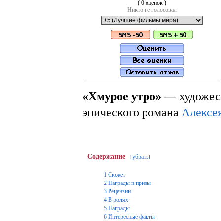
( 0 оценок )
Никто не голосовал
«Хмурое утро»
— художес
эпического романа
Алексе
Содержание
убрать
[
]
1
Сюжет
2
Награды и призы
3
Рецензии
4
В ролях
5
Награды
6
Интересные факты