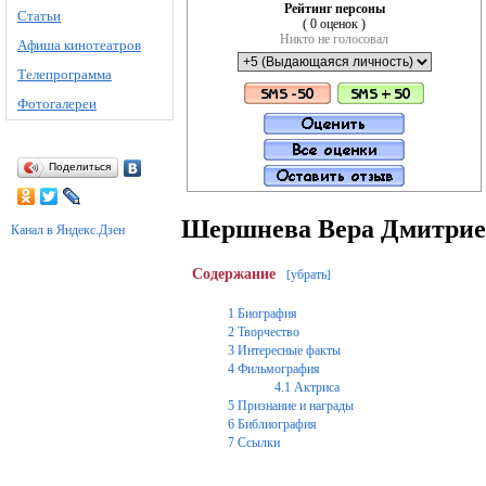
Рейтинг персоны
Статьи
( 0 оценок )
Никто не голосовал
Афиша кинотеатров
Телепрограмма
Фотогалереи
Поделиться
Шершнева Вера Дмитрие
Канал в Яндекс.Дзен
Содержание
убрать
[
]
1
Биография
2
Творчество
3
Интересные факты
4
Фильмография
4.1
Актриса
5
Признание и награды
6
Библиография
7
Ссылки