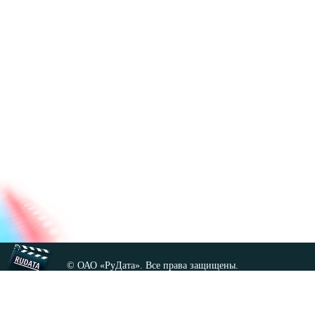
© ОАО «РуДата». Все права защищены.
Копирование любых материалов сайта, кроме GNU FDL,
допускается только с разрешения администрации.