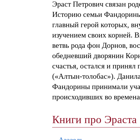
Эраст Петрович связан род
Историю семьи Фандорины
главный герой которых, вн
изучением своих корней. 
ветвь рода фон Дорнов, во
обедневший дворянин Корн
счастья, остался и принял
(«Алтын-толобас»). Данил
Фандорины принимали уча
происходивших во времена 
Книги про Эраст
Азазель