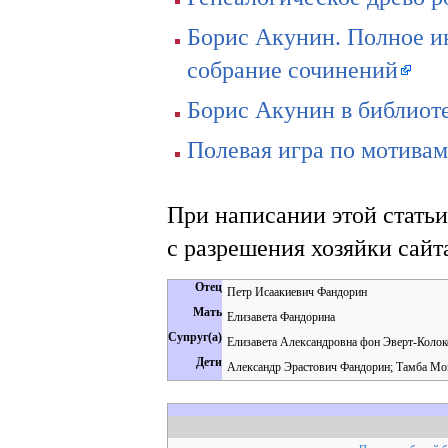
Борис Акунин. Полное и
собрание сочинений
Борис Акунин в библио
Полевая игра по мотива
При написании этой статьи
с разрешения хозяйки сайт
Отец
Петр Исаакиевич Фандорин
Мать
Елизавета Фандорина
Супруг(а)
Елизавета Александровна фон Эверт-Колоко
Дети
Александр Эрастович Фандорин; Тамба М