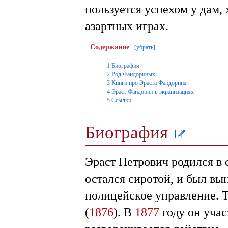
пользуется успехом у дам, 
азартных играх.
Содержание
убрать
[
]
1
Биография
2
Род Фандориных
3
Книги про Эраста Фандорина
4
Эраст Фандорин в экранизациях
5
Ссылки
Биография
Эраст Петрович родился в 
остался сиротой, и был вы
полицейское управление. Т
(
1876
). В
1877
году он учас