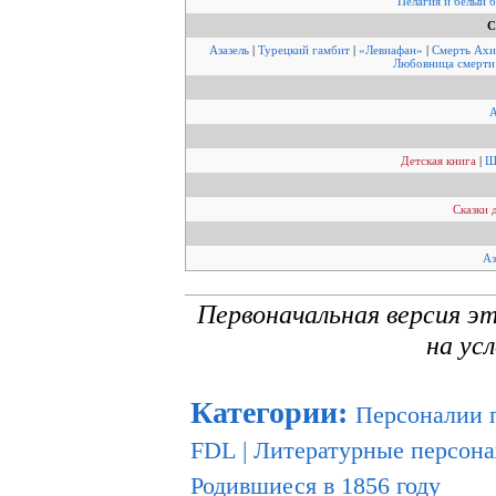
Пелагия и белый 
С
Азазель
|
Турецкий гамбит
|
«Левиафан»
|
Смерть Ахи
Любовница смерти
А
Детская книга
|
Ш
Сказки 
Аз
Первоначальная версия э
на ус
Категории
:
Персоналии 
FDL
|
Литературные персон
Родившиеся в 1856 году