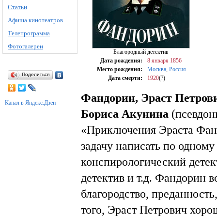
Статьи
Афиша кинотеатров
Телепрограмма
Фотогалереи
Благородный детектив
Дата рождения:
8 января
1856
Место рождения:
Москва
,
Россия
Поделиться
Дата смерти:
1920
(?)
Фандорин, Эраст Петров
Канал в Яндекс.Дзен
Бориса Акунина
(псевдо
«Приключения Эраста Фанд
задачу написать по одному
конспирологический детек
детектив и т.д. Фандорин 
благородство, преданность
того, Эраст Петрович хоро