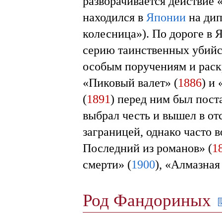
разворачивается действие 
находился в
Японии
на дип
колесница»). По дороге в 
серию таинственных убийс
особым поручениям и раск
«Пиковый валет» (
1886
) и
(
1891
) перед ним был пост
выбрал честь и вышел в от
заграницей, однако часто 
Последний из романов» (
1
смерти» (
1900
), «Алмазная
Род Фандориных