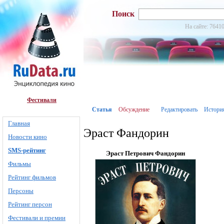
Поиск
На сайте: 76410
Фестивали
Статья
Обсуждение
Редактировать
Истори
Главная
Эраст Фандорин
Новости кино
SMS-рейтинг
Эраст Петрович Фандорин
Фильмы
Рейтинг фильмов
Персоны
Рейтинг персон
Фестивали и премии