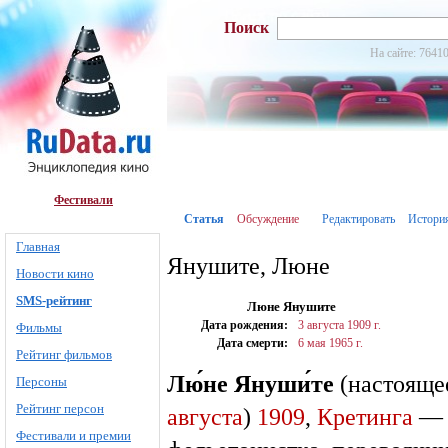
Поиск
На сайте: 76410
Фестивали
Статья
Обсуждение
Редактировать
Истори
Главная
Янушите, Люне
Новости кино
SMS-рейтинг
Люне Янушите
Дата рождения:
3 августа
1909 г.
Фильмы
Дата смерти:
6 мая
1965 г.
Рейтинг фильмов
Лю́не Януши́те
(настояще
Персоны
Рейтинг персон
августа
)
1909
,
Кретинга
Фестивали и премии