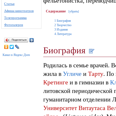
фельетонистка, переводчиц
Статьи
Афиша кинотеатров
Содержание
убрать
[
]
Телепрограмма
1
Биография
Фотогалереи
2
Творчество
3
Издания
4
Литература
Поделиться
Биография
Канал в Яндекс.Дзен
Родилась в семье врачей. 
жила в
Угличе
и
Тарту
. По
Кретинге
и в гимназии в
К
литовской периодической 
гуманитарном отделении Л
Университет Витаутаса Ве