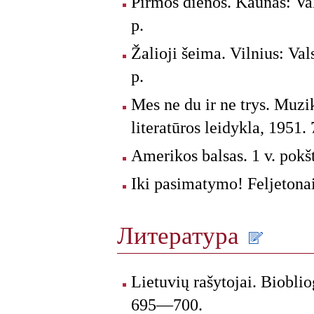
Pirmos dienos. Kaunas: Val
p.
Žalioji šeima. Vilnius: Val
p.
Mes ne du ir ne trys. Muzi
literatūros leidykla, 1951. 
Amerikos balsas. 1 v. pokšt
Iki pasimatymo! Feljetonai
Литература
Lietuvių rašytojai. Biobli
695—700.