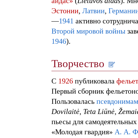
айдас»
(
Lietuvos aidas
). Мн
Эстонии
,
Латвии
,
Германи
—
1941
активно сотруднича
Второй мировой войны
зав
1946
).
Творчество
С
1926
публиковала
фелье
Первый сборник фельетонов
Пользовалась
псевдонима
Dovilaitė
,
Teta Liūnė
,
Žemai
пьесы для самодеятельных 
«Молодая гвардия»
А. А. 