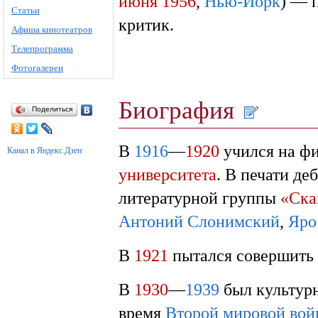
июня
1956
,
Нью-Йорк
) — 
Статьи
критик.
Афиша кинотеатров
Телепрограмма
Фотогалереи
Биография
Поделиться
В
1916
—
1920
учился на ф
Канал в Яндекс.Дзен
университета
. В печати де
литературной группы
«Ска
Антоний Слонимский
,
Яро
В
1921
пытался совершить 
В
1930
—
1939
был культур
время
Второй мировой во