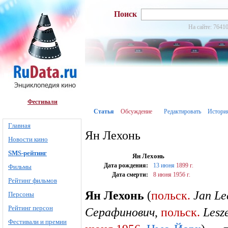
Поиск
На сайте: 76410
Фестивали
Статья
Обсуждение
Редактировать
Истори
Главная
Ян Лехонь
Новости кино
SMS-рейтинг
Ян Лехонь
Дата рождения:
13 июня
1899 г.
Фильмы
Дата смерти:
8 июня
1956 г.
Рейтинг фильмов
Ян Лехонь
(
польск.
Jan Le
Персоны
Рейтинг персон
Серафинович
,
польск.
Lesz
Фестивали и премии