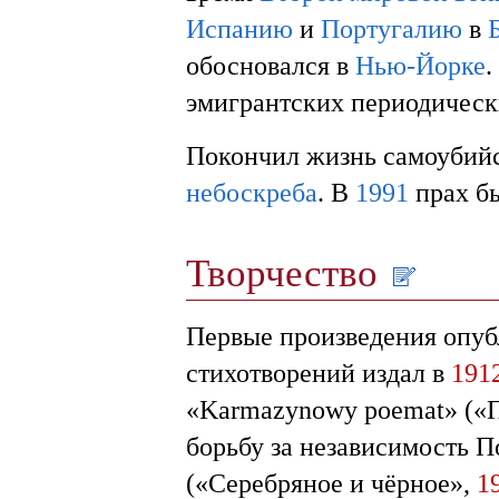
Испанию
и
Португалию
в
обосновался в
Нью-Йорке
.
эмигрантских периодическ
Покончил жизнь самоубийс
небоскреба
. В
1991
прах бы
Творчество
Первые произведения опубл
стихотворений издал в
191
«Karmazynowy poemat» («
борьбу за независимость П
(«Серебряное и чёрное»,
1