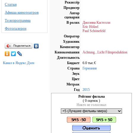
Режиссёр
Статьи
Продюсер
Афиша кинотеатров
Автор
сценария
Телепрограмма
В ролях
Джоэнна Кастелли
Eric Hölzel
Фотогалереи
Paul Schönefeld
Оператор
Художник
Поделиться
Композитор
Кинокомпания
Achtung...Licht Filmproduktion
Длительность
Канал в Яндекс.Дзен
Бюджет
6.0 тыс.€
Страна
Германия
Звук
Цвет
Метраж
Год
2015
Рейтинг фильма
( 0 оценок )
Никто не голосовал