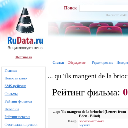
Поиск
На сайте: 76410
Фестивали
Статья
Обсуждение
Редактировать
Истори
Главная
... qu 'ils mangent de la bri
Новости кино
SMS-рейтинг
0
Рейтинг фильма:
Фильмы
Рейтинг фильмов
Персоны
... qu 'ils mangent de la brioche! (Letters from
Eden - Blind)
Рейтинг персон
Жанр
короткометражка
Фестивали и премии
музыка