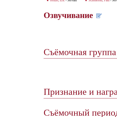
Hölzel, Eric
- Servant
Schönefeld, Paul
- Ser
Озвучивание
Съёмочная групп
Признание и нагр
Съёмочный пери