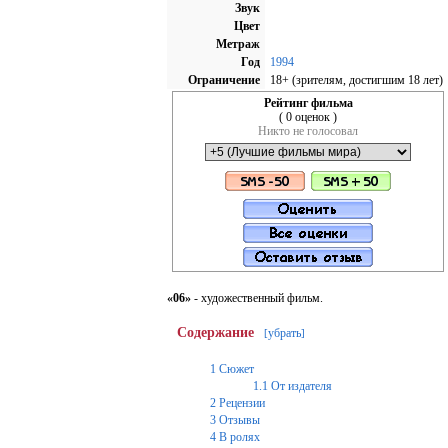
Звук
Цвет
Метраж
Год
1994
Ограничение
18+ (зрителям, достигшим 18 лет)
Рейтинг фильма
( 0 оценок )
Никто не голосовал
«06»
- художественный фильм.
Содержание
убрать
[
]
1
Сюжет
1.1
От издателя
2
Рецензии
3
Отзывы
4
В ролях