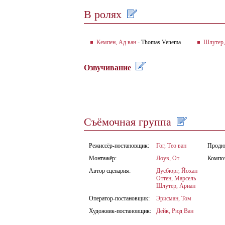
В ролях
Кемпен, Ад ван
- Thomas Venema
Шлутер,
Озвучивание
Съёмочная группа
Режиссёр-постановщик:
Гог, Тео ван
Продю
Монтажёр:
Лоув, От
Компо
Автор сценария:
Дусбюрг, Йохан
Оттен, Марсель
Шлутер, Ариан
Оператор-постановщик:
Эрисман, Том
Художник-постановщик:
Дейк, Рюд Ван