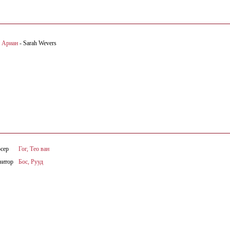
 Ариан
- Sarah Wevers
сер
Гог, Тео ван
зитор
Бос, Рууд