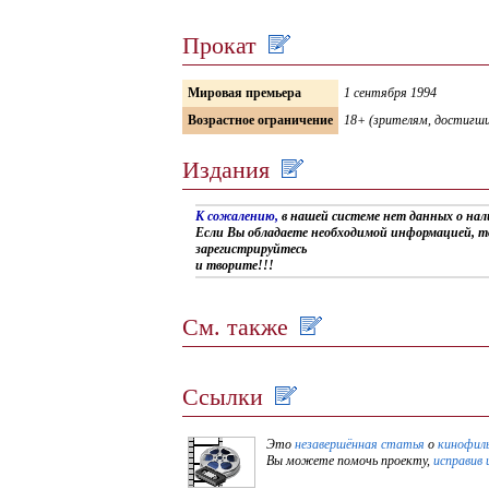
Прокат
Мировая премьера
1 сентября 1994
Возрастное ограничение
18+ (зрителям, достигши
Издания
К сожалению,
в нашей системе нет данных о на
Если Вы обладаете необходимой информацией, т
зарегистрируйтесь
и творите!!!
См. также
Ссылки
Это
незавершённая статья
о
кинофил
Вы можете помочь проекту,
исправив 