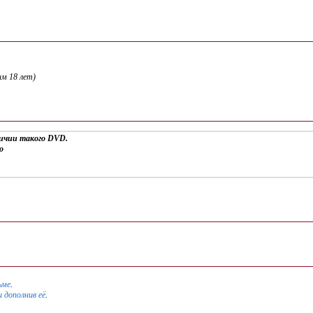
м 18 лет)
личии такого DVD.
о
ьме
.
и дополнив её
.