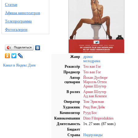
Статьи
Афиша кинотеатров
Телепрограмма
Фотогалереи
Поделиться
Жанр
драма
мелодрама
Канал в Яндекс.Дзен
Режиссёр
Тео ван Гог
Продюсер
Тео ван Гог
Автор
Йохан Дусбюрг
сценария
Марсель Оттен
Ариан Шлутер
В ролях
Ариан Шлутер
Ад ван Кемпен
Оператор
Том Эрисман
Художник
Рюд Ван Дейк
Композитор
Рууд Бос
Кинокомпания
Dino Filmprodukties
Длительность
1ч. 27 мин. (87 мин.)
Бюджет
Страна
Нидерланды