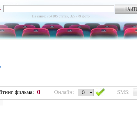
к
На сайте: 764105 статей, 327779 фото.
я
0
йтинг фильма:
Онлайн:
SMS: