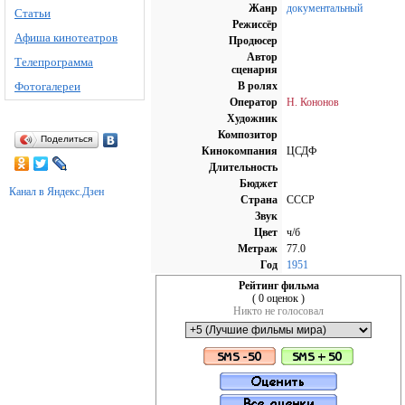
Жанр
документальный
Статьи
Режиссёр
Афиша кинотеатров
Продюсер
Автор
Телепрограмма
сценария
Фотогалереи
В ролях
Оператор
Н. Кононов
Художник
Композитор
Поделиться
Кинокомпания
ЦСДФ
Длительность
Бюджет
Канал в Яндекс.Дзен
Страна
СССР
Звук
Цвет
ч/б
Метраж
77.0
Год
1951
Рейтинг фильма
( 0 оценок )
Никто не голосовал