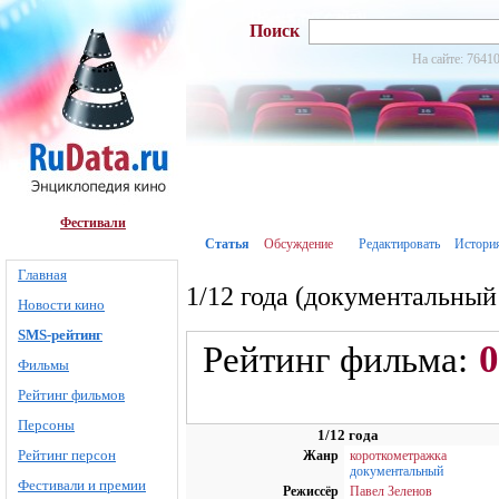
Поиск
На сайте: 76410
Фестивали
Статья
Обсуждение
Редактировать
Истори
Главная
1/12 года (документальный
Новости кино
SMS-рейтинг
0
Рейтинг фильма:
Фильмы
Рейтинг фильмов
Персоны
1/12 года
Рейтинг персон
Жанр
короткометражка
документальный
Фестивали и премии
Режиссёр
Павел Зеленов