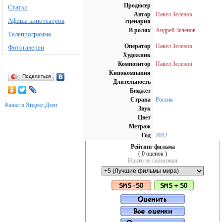
Продюсер
Статьи
Автор
Павел Зеленов
Афиша кинотеатров
сценария
В ролях
Андрей Зеленов
Телепрограмма
Оператор
Павел Зеленов
Фотогалереи
Художник
Композитор
Павел Зеленов
Кинокомпания
Поделиться
Длительность
Бюджет
Страна
Россия
Канал в Яндекс.Дзен
Звук
Цвет
Метраж
Год
2012
Рейтинг фильма
( 0 оценок )
Никто не голосовал