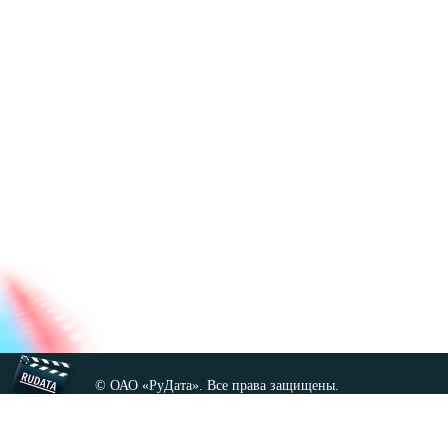
© ОАО «РуДата». Все права защищены.
Копирование любых материалов сайта, кроме GNU FDL,
допускается только с разрешения администрации.