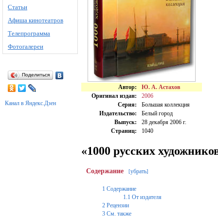
Статьи
Афиша кинотеатров
Телепрограмма
Фотогалереи
Поделиться
Автор:
Ю. А. Астахов
Оригинал издан:
2006
Канал в Яндекс.Дзен
Серия:
Большая коллекция
Издательство:
Белый город
Выпуск:
28 декабря 2006 г.
Страниц:
1040
«1000 русских художнико
Содержание
убрать
[
]
1
Содержание
1.1
От издателя
2
Рецензии
3
См. также