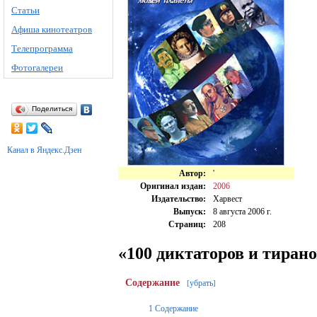
Статьи
Афиша кинотеатров
Телепрограмма
Фотогалереи
Поделиться
Канал в Яндекс.Дзен
Автор:
'
Оригинал издан:
2006
Издательство:
Харвест
Выпуск:
8 августа 2006 г.
Страниц:
208
«100 диктаторов и тиран
Содержание
убрать
[
]
1
Содержание