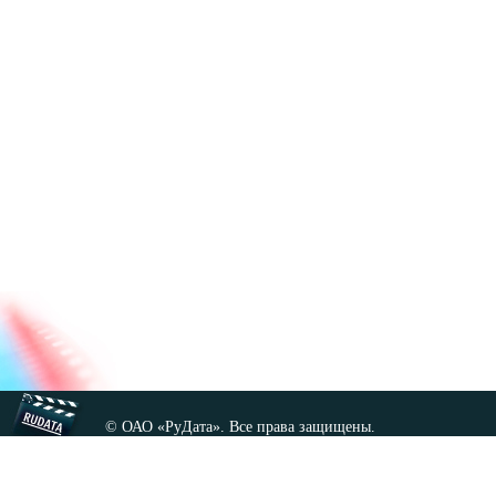
© ОАО «РуДата». Все права защищены.
Копирование любых материалов сайта, кроме GNU FDL,
допускается только с разрешения администрации.