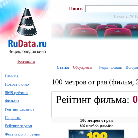
Поиск
На сайте: 76410
Фестивали
Статья
Обсуждение
Редактировать
Истори
Главная
100 метров от рая (фильм, 
Новости кино
SMS-рейтинг
0
Рейтинг фильма:
Фильмы
Рейтинг фильмов
Персоны
100 метров от рая
Рейтинг персон
100 metri dal paradiso
Фестивали и премии