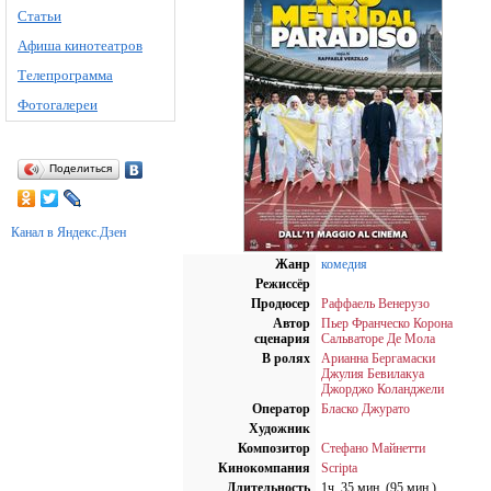
Статьи
Афиша кинотеатров
Телепрограмма
Фотогалереи
Поделиться
Канал в Яндекс.Дзен
Жанр
комедия
Режиссёр
Продюсер
Раффаель Венерузо
Автор
Пьер Франческо Корона
сценария
Сальваторе Де Мола
В ролях
Арианна Бергамаски
Джулия Бевилакуа
Джорджо Коланджели
Оператор
Бласко Джурато
Художник
Композитор
Стефано Майнетти
Кинокомпания
Scripta
Длительность
1ч. 35 мин. (95 мин.)