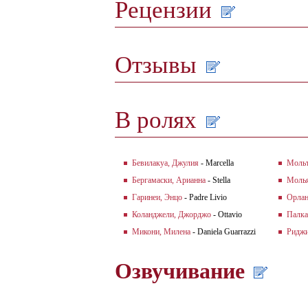
Рецензии
Отзывы
В ролях
Бевилакуа, Джулия
- Marcella
Мольт
Бергамаски, Арианна
- Stella
Молья
Гаринеи, Энцо
- Padre Livio
Орлан
Коланджели, Джорджо
- Ottavio
Палка
Микони, Милена
- Daniela Guarrazzi
Риджи
Озвучивание