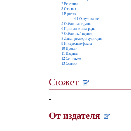
2
Рецензии
3
Отзывы
4
В ролях
4.1
Озвучивание
5
Съёмочная группа
6
Признание и награды
7
Съёмочный период
8
Даты премьер и аудитория
9
Интересные факты
10
Прокат
11
Издания
12
См. также
13
Ссылки
Сюжет
-
От издателя