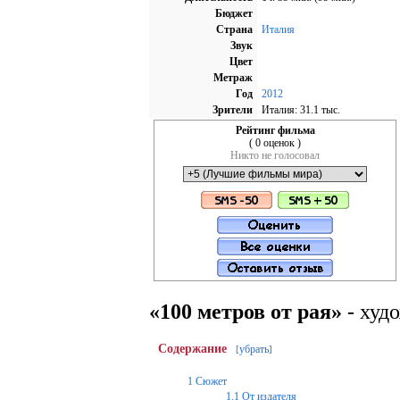
Бюджет
Страна
Италия
Звук
Цвет
Метраж
Год
2012
Зрители
Италия: 31.1 тыс.
Рейтинг фильма
( 0 оценок )
Никто не голосовал
«100 метров от рая»
- худ
Содержание
убрать
[
]
1
Сюжет
1.1
От издателя