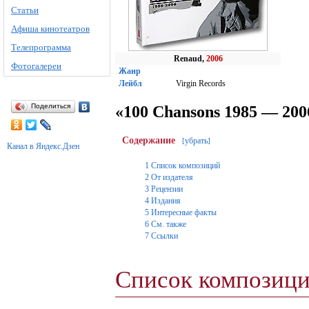
Статьи
Афиша кинотеатров
Телепрограмма
Renaud,
2006
Фотогалереи
Жанр
Лейбл
Virgin Records
Поделиться
«100 Chansons 1985 — 200
Содержание
убрать
[
]
Канал в Яндекс.Дзен
1
Список композиций
2
От издателя
3
Рецензии
4
Издания
5
Интересные факты
6
См. также
7
Ссылки
Список композиц