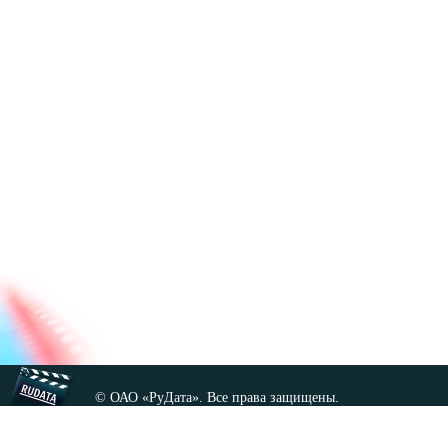
© ОАО «РуДата». Все права защищены.
Копирование любых материалов сайта, кроме GNU FDL,
допускается только с разрешения администрации.