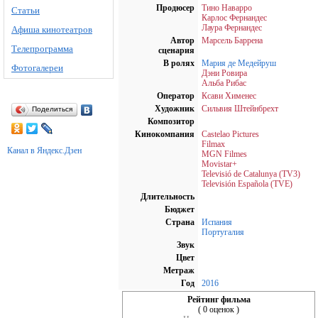
Продюсер
Тино Наварро
Статьи
Карлос Фернандес
Лаура Фернандес
Афиша кинотеатров
Автор
Марсель Баррена
Телепрограмма
сценария
В ролях
Мария де Медейруш
Фотогалереи
Дэни Ровира
Альба Рибас
Оператор
Ксави Хименес
Художник
Сильвия Штейнбрехт
Поделиться
Композитор
Кинокомпания
Castelao Pictures
Filmax
Канал в Яндекс.Дзен
MGN Filmes
Movistar+
Televisió de Catalunya (TV3)
Televisión Española (TVE)
Длительность
Бюджет
Страна
Испания
Португалия
Звук
Цвет
Метраж
Год
2016
Рейтинг фильма
( 0 оценок )