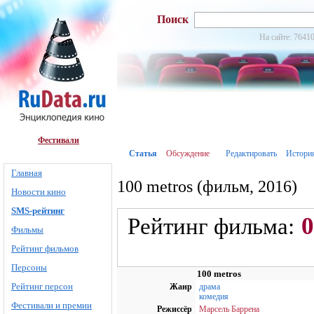
Поиск
На сайте: 76410
Фестивали
Статья
Обсуждение
Редактировать
Истори
Главная
100 metros (фильм, 2016)
Новости кино
SMS-рейтинг
0
Рейтинг фильма:
Фильмы
Рейтинг фильмов
Персоны
100 metros
Рейтинг персон
Жанр
драма
комедия
Фестивали и премии
Режиссёр
Марсель Баррена