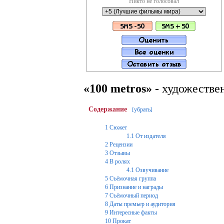
Никто не голосовал
«100 metros»
- художестве
Содержание
убрать
[
]
1
Сюжет
1.1
От издателя
2
Рецензии
3
Отзывы
4
В ролях
4.1
Озвучивание
5
Съёмочная группа
6
Признание и награды
7
Съёмочный период
8
Даты премьер и аудитория
9
Интересные факты
10
Прокат