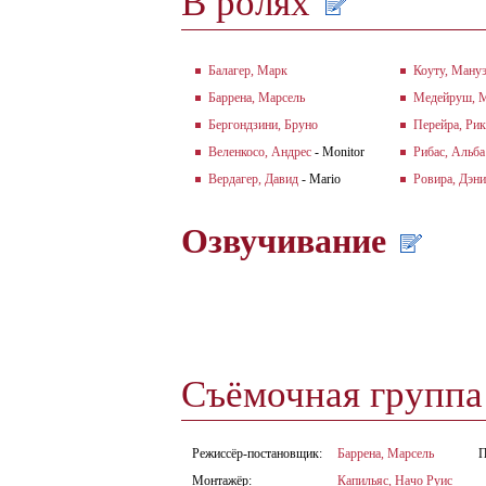
В ролях
Балагер, Марк
Коуту, Ману
Баррена, Марсель
Медейруш, М
Бергондзини, Бруно
Перейра, Ри
Веленкосо, Андрес
- Monitor
Рибас, Альба
Вердагер, Давид
- Mario
Ровира, Дэни
Озвучивание
Съёмочная групп
Режиссёр-постановщик:
Баррена, Марсель
П
Монтажёр:
Капильяс, Начо Руис