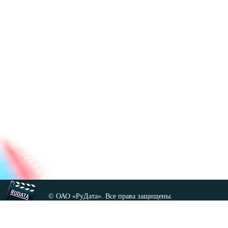
© ОАО «РуДата». Все права защищены.
Копирование любых материалов сайта, кроме GNU FDL,
допускается только с разрешения администрации.