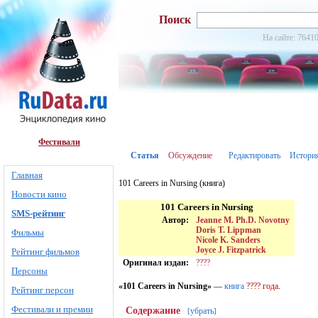
Поиск
На сайте: 76410
Фестивали
Статья
Обсуждение
Редактировать
Истори
Главная
101 Careers in Nursing (книга)
Новости кино
101 Careers in Nursing
SMS-рейтинг
Автор:
Jeanne M. Ph.D. Novotny
Doris T. Lippman
Фильмы
Nicole K. Sanders
Joyce J. Fitzpatrick
Рейтинг фильмов
Оригинал издан:
????
Персоны
«101 Careers in Nursing»
—
книга
???? года
.
Рейтинг персон
Фестивали и премии
Содержание
убрать
[
]