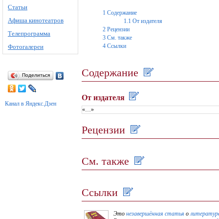
Статьи
1
Содержание
Афиша кинотеатров
1.1
От издателя
2
Рецензии
Телепрограмма
3
См. также
4
Ссылки
Фотогалереи
Содержание
Поделиться
От издателя
Канал в Яндекс.Дзен
«…»
Рецензии
См. также
Ссылки
Это
незавершённая статья
о
литературе