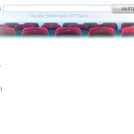
к
На сайте: 764105 статей, 327779 фото.
я
)