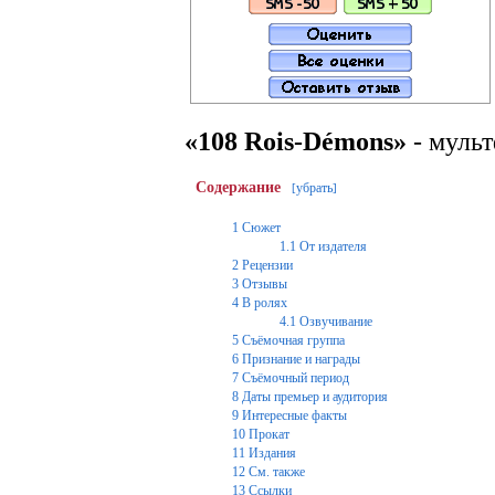
«108 Rois-Démons»
- муль
Содержание
убрать
[
]
1
Сюжет
1.1
От издателя
2
Рецензии
3
Отзывы
4
В ролях
4.1
Озвучивание
5
Съёмочная группа
6
Признание и награды
7
Съёмочный период
8
Даты премьер и аудитория
9
Интересные факты
10
Прокат
11
Издания
12
См. также
13
Ссылки