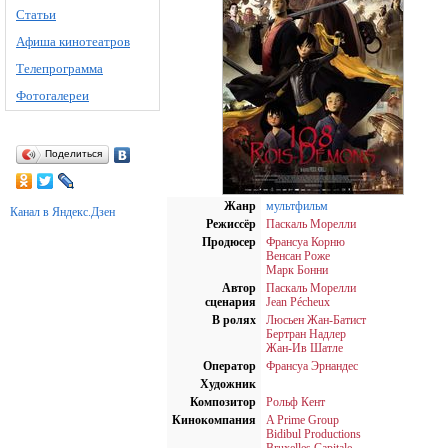
Статьи
Афиша кинотеатров
Телепрограмма
Фотогалереи
Поделиться
Жанр
мультфильм
Канал в Яндекс.Дзен
Режиссёр
Паскаль Морелли
Продюсер
Франсуа Корню
Венсан Роже
Марк Бонни
Автор
Паскаль Морелли
сценария
Jean Pécheux
В ролях
Люсьен Жан-Батист
Бертран Надлер
Жан-Ив Шатле
Оператор
Франсуа Эрнандес
Художник
Композитор
Рольф Кент
Кинокомпания
A Prime Group
Bidibul Productions