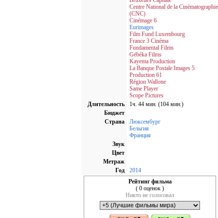
Bruxelles Capitale
Centre National de la Cinématographie
(CNC)
Cinémage 6
Eurimages
Film Fund Luxembourg
France 3 Cinéma
Fundamental Films
Gébéka Films
Kayenta Production
La Banque Postale Images 5
Production 61
Région Wallone
Same Player
Scope Pictures
Длительность
1ч. 44 мин. (104 мин.)
Бюджет
Страна
Люксембург
Бельгия
Франция
Звук
Цвет
Метраж
Год
2014
Рейтинг фильма
( 0 оценок )
Никто не голосовал