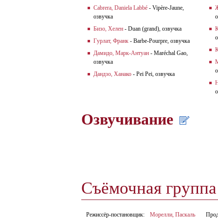
Cabrera, Daniela Labbé
- Vipère-Jaune,
Ж
озвучка
о
Бизо, Хелен
- Duan (grand), озвучка
К
о
Гурлат, Франк
- Barbe-Pourpre, озвучка
К
Дамидо, Марк-Антуан
- Maréchal Gao,
озвучка
о
Дандзо, Ханако
- Pei Pei, озвучка
Н
о
Озвучивание
Съёмочная групп
Режиссёр-постановщик:
Морелли, Паскаль
Про