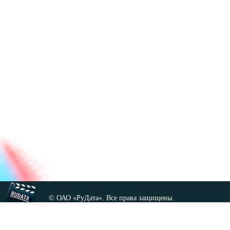
© ОАО «РуДата». Все права защищены.
Копирование любых материалов сайта, кроме GNU FDL,
допускается только с разрешения администрации.