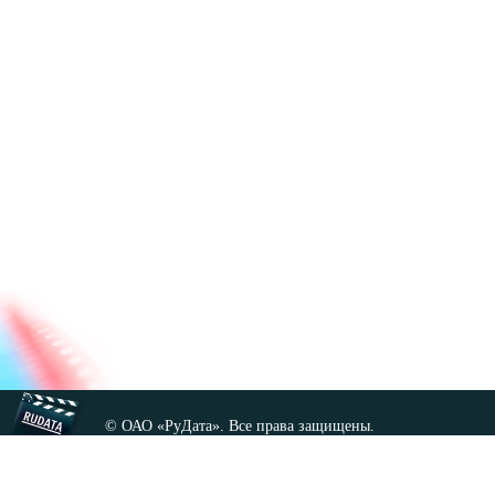
© ОАО «РуДата». Все права защищены.
Копирование любых материалов сайта, кроме GNU FDL,
допускается только с разрешения администрации.