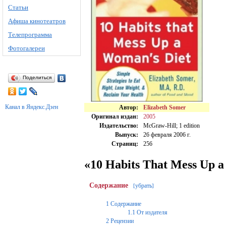
Статьи
Афиша кинотеатров
Телепрограмма
Фотогалереи
Поделиться
Канал в Яндекс.Дзен
Автор:
Elizabeth Somer
Оригинал издан:
2005
Издательство:
McGraw-Hill; 1 edition
Выпуск:
26 февраля 2006 г.
Страниц:
256
«10 Habits That Mess Up 
Содержание
убрать
[
]
1
Содержание
1.1
От издателя
2
Рецензии