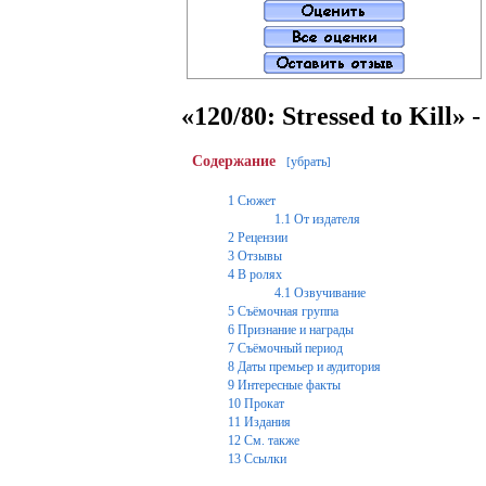
«120/80: Stressed to Kill»
-
Содержание
убрать
[
]
1
Сюжет
1.1
От издателя
2
Рецензии
3
Отзывы
4
В ролях
4.1
Озвучивание
5
Съёмочная группа
6
Признание и награды
7
Съёмочный период
8
Даты премьер и аудитория
9
Интересные факты
10
Прокат
11
Издания
12
См. также
13
Ссылки