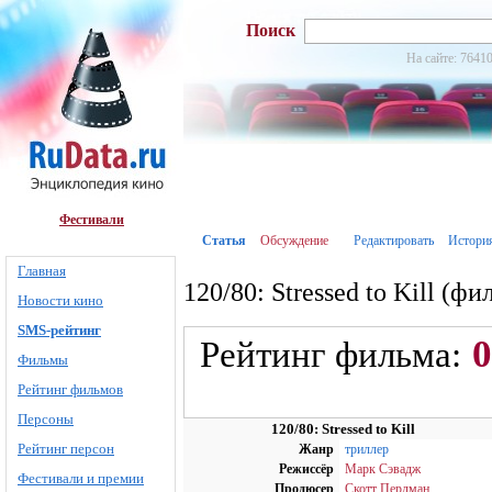
Поиск
На сайте: 76410
Фестивали
Статья
Обсуждение
Редактировать
Истори
Главная
120/80: Stressed to Kill (фи
Новости кино
SMS-рейтинг
0
Рейтинг фильма:
Фильмы
Рейтинг фильмов
Персоны
120/80: Stressed to Kill
Рейтинг персон
Жанр
триллер
Режиссёр
Марк Сэвадж
Фестивали и премии
Продюсер
Скотт Перлман