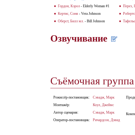
Гордон, Кэрол
- Elderly Woman #1
Перез, 
Кертис, Соня
- Vera Johnson
Робертс
Оберст, Билл мл.
- Bill Johnson
Тафельс
Озвучивание
Съёмочная групп
Режиссёр-постановщик:
Сэвадж, Марк
Прод
Монтажёр:
Коул, Джеймс
Автор сценария:
Сэвадж, Марк
Комп
Оператор-постановщик:
Ричардсон, Дэвид