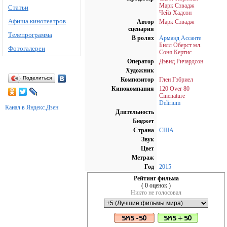
Марк Сэвадж
Статьи
Чейз Хадсон
Афиша кинотеатров
Автор
Марк Сэвадж
сценария
Телепрограмма
В ролях
Арманд Ассанте
Билл Оберст мл.
Фотогалереи
Соня Кертис
Оператор
Дэвид Ричардсон
Художник
Поделиться
Композитор
Глен Гэбриел
Кинокомпания
120 Over 80
Cinenature
Delirium
Канал в Яндекс.Дзен
Длительность
Бюджет
Страна
США
Звук
Цвет
Метраж
Год
2015
Рейтинг фильма
( 0 оценок )
Никто не голосовал