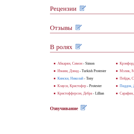
Рецензии
Отзывы
В ролях
Абкарян, Симон
- Simon
Крэнфорд
Имани, Дэвид
- Turkish Protester
Мэлик, 
Кински, Николай
- Tony
Пейдж, 
Клауси, Кристофер
- Protester
Пиддок,
Кристофферсон, Дебра
- Lillian
Сарафян,
Озвучивание