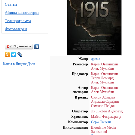
Статьи
Афиша кинотеатров
Телепрограмма
Фотогалереи
Поделиться
Жанр
драма
Канал в Яндекс.Дзен
Режиссёр
Карин Ованнисян
Алек Мухибян
Продюсер
Карин Ованнисян
Терри Леонард
Алек Мухибян
Автор
Карин Ованнисян
сценария
Алек Мухибян
В ролях
Симон Абкарян
Анджела Сарафян
Сэмюэл Пейдж
Оператор
Ли Лисбао Андервуд
Художник
Майкл Фицджералд
Композитор
Серж Танкян
Кинокомпания
Bloodvine Media
Santisound