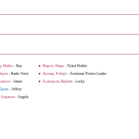
, Майлс
- Ray
Форгет, Марк
- Ticket Holder
Мерси
- Radio Voice
Холлак, Роберт
- Armenian Protest Leader
Сэмюэл
- James
Хэлверсон, Кортни
- Lucky
 Джим
- Jeffrey
 Анджела
- Angela