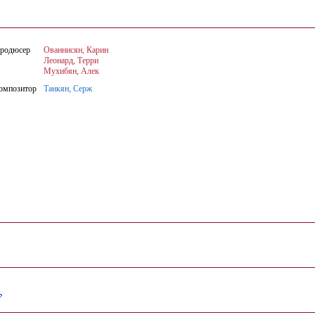
родюсер
Ованнисян, Карин
Леонард, Терри
Мухибян, Алек
омпозитор
Танкян, Серж