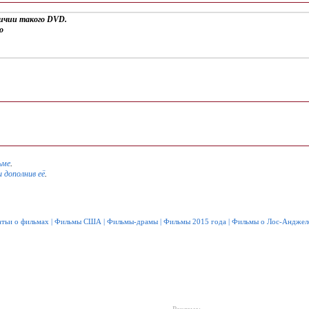
личии такого DVD.
о
ьме
.
и дополнив её
.
атьи о фильмах
|
Фильмы США
|
Фильмы-драмы
|
Фильмы 2015 года
|
Фильмы о Лос-Анджел