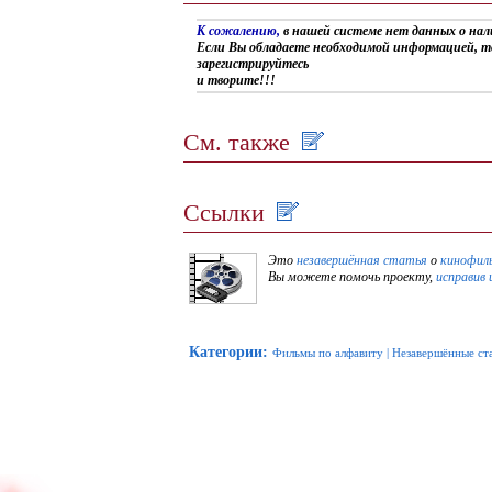
К сожалению,
в нашей системе нет данных о на
Если Вы обладаете необходимой информацией, т
зарегистрируйтесь
и творите!!!
См. также
Ссылки
Это
незавершённая статья
о
кинофил
Вы можете помочь проекту,
исправив 
Категории
:
Фильмы по алфавиту
|
Незавершённые ст