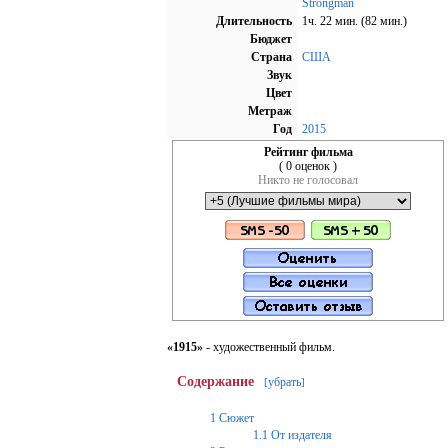
Strongman
Длительность
1ч. 22 мин. (82 мин.)
Бюджет
Страна
США
Звук
Цвет
Метраж
Год
2015
Рейтинг фильма
( 0 оценок )
Никто не голосовал
«1915»
- художественный фильм.
Содержание
убрать
[
]
1
Сюжет
1.1
От издателя