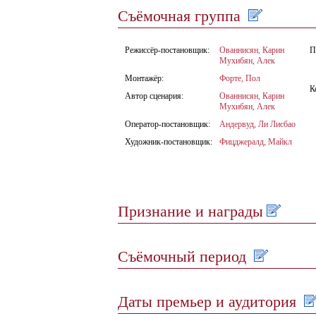
Съёмочная группа
Режиссёр-постановщик:
Ованнисян, Карин
П
Мухибян, Алек
Монтажёр:
Форте, Пол
К
Автор сценария:
Ованнисян, Карин
Мухибян, Алек
Оператор-постановщик:
Андервуд, Ли Лисбао
Художник-постановщик:
Фицджералд, Майкл
Признание и награды
Съёмочный период
Даты премьер и аудитория