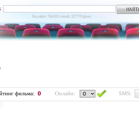
к
На сайте: 764105 статей, 327779 фото.
я
0
йтинг фильма:
Онлайн:
SMS: