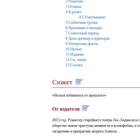
2
Рецензии
3
Отзывы
4
В ролях
4.1
Озвучивание
5
Съёмочная группа
6
Признание и награды
7
Съёмочный период
8
Даты премьер и аудитория
9
Интересные факты
10
Прокат
11
Издания
12
См. также
13
Ссылки
Сюжет
«Нельзя избавиться от прошлого»
От издателя
2015 год. Режиссер старейшего театра Лос-Анджелеса с
обществе новые приступы ненависти и ксенофобии, а се
загадочная и прекрасная актриса Анжела…