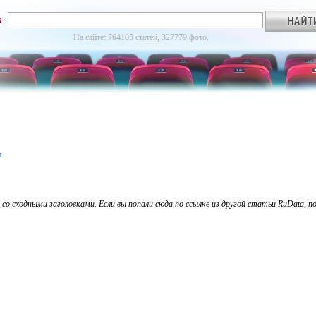
к
На сайте: 764105 статей, 327779 фото.
я
 сходными заголовками. Если вы попали сюда по ссылке из другой статьи RuData, по