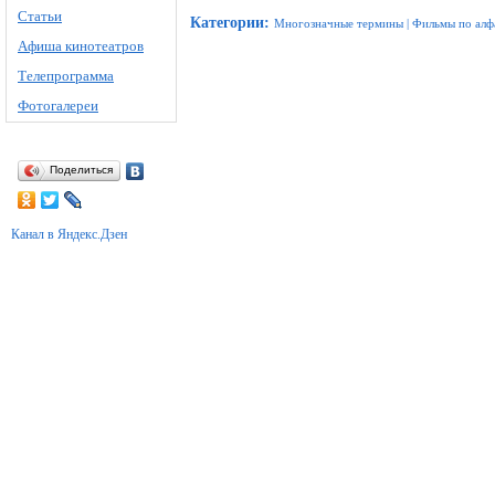
Статьи
Категории
:
Многозначные термины
|
Фильмы по алф
Афиша кинотеатров
Телепрограмма
Фотогалереи
Поделиться
Канал в Яндекс.Дзен