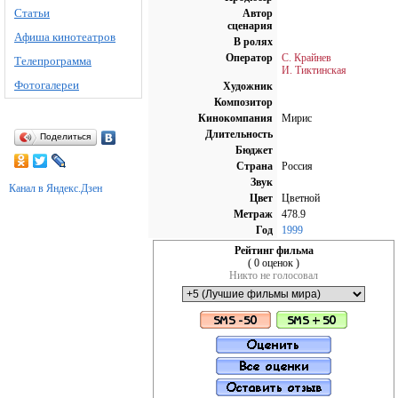
Статьи
Автор
сценария
Афиша кинотеатров
В ролях
Оператор
С. Крайнев
Телепрограмма
И. Тиктинская
Фотогалереи
Художник
Композитор
Кинокомпания
Мирис
Длительность
Поделиться
Бюджет
Страна
Россия
Звук
Канал в Яндекс.Дзен
Цвет
Цветной
Метраж
478.9
Год
1999
Рейтинг фильма
( 0 оценок )
Никто не голосовал