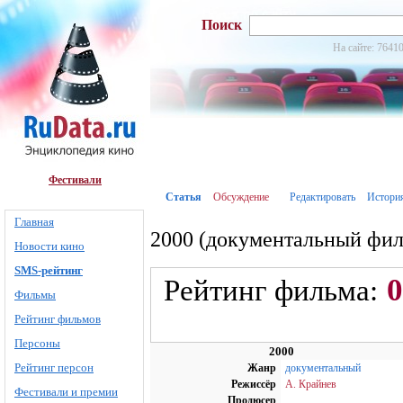
Поиск
На сайте: 76410
Фестивали
Статья
Обсуждение
Редактировать
Истори
Главная
2000 (документальный фил
Новости кино
SMS-рейтинг
0
Рейтинг фильма:
Фильмы
Рейтинг фильмов
Персоны
2000
Рейтинг персон
Жанр
документальный
Режиссёр
А. Крайнев
Фестивали и премии
Продюсер